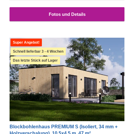
Gast haben.
Bei diesem Modell sind der Boden sowie
weiße PVC-Fenster und -Türen im Preis inbegriffen.
Fotos und Details
Super Angebot!
Schnell lieferbar 3 - 4 Wochen
Das letzte Stück auf Lager
Blockbohlenhaus PREMIUM S (Isoliert, 34 mm +
Holzverschalung), 10.5x4.5 m, 47 m²