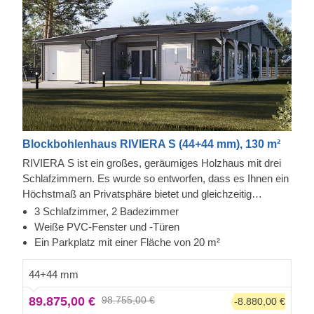
Blockbohlenhaus RIVIERA S (44+44 mm), 130 m²
RIVIERA S ist ein großes, geräumiges Holzhaus mit drei
Schlafzimmern. Es wurde so entworfen, dass es Ihnen ein
Höchstmaß an Privatsphäre bietet und gleichzeitig
genügend Bereiche für Begegnungen mit Ihren Lieben
3 Schlafzimmer, 2 Badezimmer
bereithält hält. Ein geräumiger Wohnbereich, bestehend
Weiße PVC-Fenster und -Türen
aus Küche, Ess- und Ruhebereich sowie zwei
Ein Parkplatz mit einer Fläche von 20 m²
außergewöhnlichen Terrassen bieten mehr als genug Platz
für gemütliche Abende mit der Familie. Drei geräumige
44+44 mm
Schlafzimmer ermöglichen ungestörte Ruhe und
89.875,00 €
98.755,00 €
-8.880,00 €
Privatsphäre, auch wenn Sie Familie oder Freunde zu