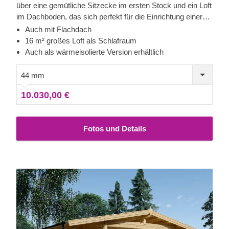
über eine gemütliche Sitzecke im ersten Stock und ein Loft
im Dachboden, das sich perfekt für die Einrichtung einer
bequemen Ruhezone im zweiten Stock eignet. Wenn Sie
Auch mit Flachdach
auf der Suche nach einem hochfunktionellen und
16 m² großes Loft als Schlafraum
preisgünstigen Holzhaus sind, könnte dieses Modell das
Auch als wärmeisolierte Version erhältlich
richtige für Sie sein. Für besonders hohen Komfort ist auch
eine isolierte Version dieses Modells lieferbar.
44 mm
10.030,00 €
Fotos und Details