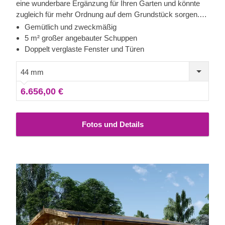
eine wunderbare Ergänzung für Ihren Garten und könnte
zugleich für mehr Ordnung auf dem Grundstück sorgen.
Der 5 m² große Schuppen mit separatem Eingang bietet
Gemütlich und zweckmäßig
Ihnen einen nützlichen Platz um all Ihre Werkzeuge,
5 m² großer angebauter Schuppen
Geräte und verschiedenen Kleinigkeiten aufzubewahren.
Doppelt verglaste Fenster und Türen
Das Haupthaus ist zugleich ein hervorragender Ort, in dem
Sie sich entspannen und Ihren Garten bewundern können,
44 mm
oder den Sie natürlich auch für viele andere Zwecke
6.656,00 €
nutzen können.
Fotos und Details