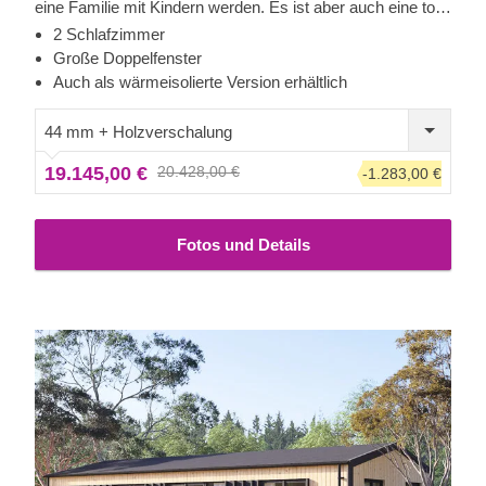
eine Familie mit Kindern werden. Es ist aber auch eine tolle
Option für Großeltern, die gerne ihre Enkel zu Besuch
2 Schlafzimmer
haben und gemütlich Zeit miteinander verbringen möchten,
Große Doppelfenster
direkt neben dem Haupthaus. Für besonders hohen
Auch als wärmeisolierte Version erhältlich
Komfort ist auch eine isolierte Version dieses Modells
lieferbar.
44 mm + Holzverschalung
19.145,00 €
20.428,00 €
-1.283,00 €
Fotos und Details