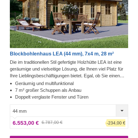
Blockbohlenhaus LEA (44 mm), 7x4 m, 28 m²
Die im traditionellen Stil gefertigte Holzhütte LEA ist eine
geräumige und vielseitige Lösung, die Ihnen viel Platz für
Ihre Lieblingsbeschäftigungen bietet. Egal, ob Sie einen
gemütlichen Platz zum Mittagessen im Garten, einen
Geräumig und multifunktional
ergonomischen Arbeitsplatz oder eine geräumige
7 m² großer Schuppen als Anbau
Abstellmöglichkeit benötigen - diese Holzhütte bietet Ihnen
Doppelt verglaste Fenster und Türen
einen Mix aus all diesen Möglichkeiten und mehr!
44 mm
6.553,00 €
6.787,00 €
-234,00 €