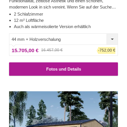
Funktionalität, zeitlose Ästhetik und einen schönen,
modernen Look in sich vereint. Wenn Sie auf der Suche
nach einem kompakten Haus sind, das Ihnen genügend
2 Schlafzimmer
Platz zum Verweilen im Innen- und Außenbereich bietet
12 m² Loftfläche
und zudem eine optimale Wohn- und Rückzugsmöglichkeit
Auch als wärmeisolierte Version erhältlich
bietet, könnte dies das richtige Modell für Sie sein. Für
besonders hohen Komfort ist auch eine isolierte Version
44 mm + Holzverschalung
dieses Modells lieferbar.
15.705,00 €
16.457,00 €
-752,00 €
Fotos und Details