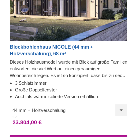
Blockbohlenhaus NICOLE (44 mm +
Holzverschalung), 68 m²
Dieses Holzhausmodell wurde mit Blick auf große Familien
entworfen, die viel Wert auf einen geräumigen
Wohnbereich legen. Es ist so konzipiert, dass bis zu sechs
Personen bequem in drei separaten Schlafzimmern
3 Schlafzimmer
untergebracht werden können. Das Haus verfügt
Große Doppelfenster
außerdem über einen großen Wohnbereich mit direktem
Auch als wärmeisolierte Version erhältlich
Zugang zum Garten. Für besonders hohen Komfort ist
auch eine isolierte Version dieses Modells lieferbar.
44 mm + Holzverschalung
23.804,00 €