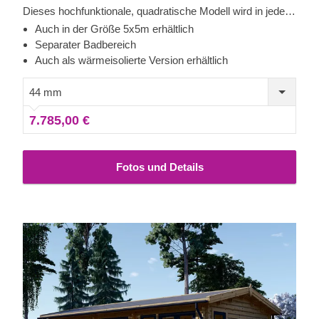
Dieses hochfunktionale, quadratische Modell wird in jeder
Ecke Ihres Gartens wunderschön aussehen und lädt zum
Auch in der Größe 5x5m erhältlich
gemütlichen Verweilen ein. Ganz gleich, ob Sie es als
Separater Badbereich
Ruhebereich zwischen den Gartenarbeiten, als
Auch als wärmeisolierte Version erhältlich
Erweiterung des Wohnzimmers für Treffen mit Freunden,
als Gästezimmer oder als Fitnessraum nutzen möchten,
44 mm
dieses budgetfreundliche Modell hat viel zu bieten! Für
7.785,00 €
besonders hohen Komfort ist auch eine isolierte Version
dieses Modells lieferbar.
Fotos und Details