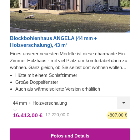
Blockbohlenhaus ANGELA (44 mm +
Holzverschalung), 43 m²
Eines unserer neuesten Modelle ist diese charmante Ein-
Zimmer Holzhaus - mit viel Platz um komfortabel darin zu
wohnen. Ganz gleich, ob Sie selbst dort wohnen wollen
oder Ihre Lieben in unmittelbarer Nähe gemütlich
Hütte mit einem Schlafzimmer
unterbringen möchten, diese Hütte eignet sich
Große Doppelfenster
hervorragend für eine Vielzahl von Zwecken und
Auch als wärmeisolierte Version erhältlich
Einsatzmöglichkeiten. Für besonders hohen Komfort ist
auch eine isolierte Version dieses Modells lieferbar.
44 mm + Holzverschalung
16.413,00 €
17.220,00 €
-807,00 €
Fotos und Details