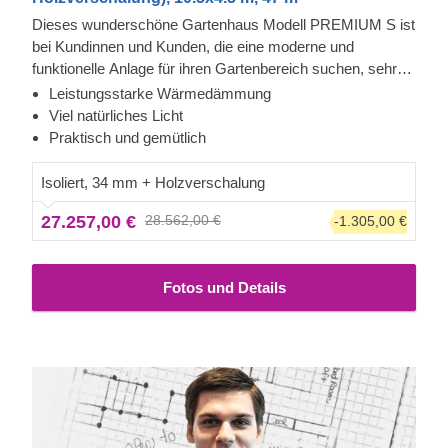
Dieses wunderschöne Gartenhaus Modell PREMIUM S ist
bei Kundinnen und Kunden, die eine moderne und
funktionelle Anlage für ihren Gartenbereich suchen, sehr
beliebt. Entdecken Sie dieses charmante und geräumige
Leistungsstarke Wärmedämmung
41,5 m² große, Holzhaus, das unendlich viele
Viel natürliches Licht
Möglichkeiten für Ihre Freizeitaktivitäten bietet oder sich in
Praktisch und gemütlich
einen gemütlichen zweiten Wohnsitz verwandeln lässt.
Bei
diesem Modell ist auch der Fußboden im Preis
Isoliert, 34 mm + Holzverschalung
inbegriffen. Bitte beachten Sie, dass die Darstellung
27.257,00 €
28.562,00 €
-1.305,00 €
von diesem speziellen Modell von der
Standardausführung abweichen kann. Zu diesem
Produkt ist passendes Zubehör erhältlich – bitte teilen
Fotos und Details
Sie uns mit, wenn Sie weitere Informationen dazu
wünschen.