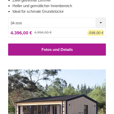
Zwei getrennte Zimmer
Bau kann eine Vielzahl von Zwecken erfüllen: z.B. als
Heller und gemütlicher Innenbereich
Erweiterung des Wohnbereichs im Garten, als funktioneller
Ideal für schmale Grundstücke
Abstellraum für Gartengeräte, als Hobbyraum oder
Werkstatt.
34 mm
4.396,00 €
4.994,00 €
-598,00 €
Fotos und Details