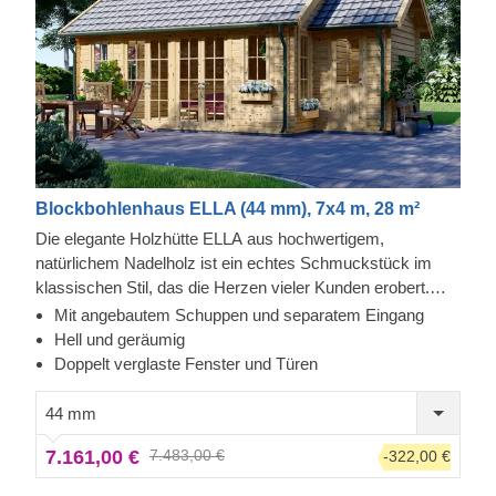
Blockbohlenhaus ELLA (44 mm), 7x4 m, 28 m²
Die elegante Holzhütte ELLA aus hochwertigem,
natürlichem Nadelholz ist ein echtes Schmuckstück im
klassischen Stil, das die Herzen vieler Kunden erobert.
Robust und zuverlässig gebaut, wird Ihnen dieses
Mit angebautem Schuppen und separatem Eingang
traumhafte Design viele Jahre Qualität und Komfort bieten.
Hell und geräumig
Eines der besonderen Akzente des Hauses, das
Doppelt verglaste Fenster und Türen
ästhetische und funktionale Vorteile bietet, ist ihr
kompakter Schuppen mit separatem Eingang. Ein
44 mm
absoluter Mehrwert zu dieser stilvollen und schönen
7.161,00 €
7.483,00 €
-322,00 €
Blockhütte!