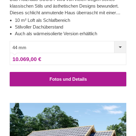
klassischen Stils und ästhetischen Designs bewundert.
Dieses schlicht anmutende Haus überrascht mit einer
Fülle von reizvollen und funktionalen Elementen, wie z. B.
10 m² Loft als Schlafbereich
einem Loft um einen Schlafbereich einzurichten oder
Stilvoller Dachüberstand
einem stilvollen Dachüberstand, der den oft so dringend
Auch als wärmeisolierte Version erhältlich
benötigten Schatten im Freien spendet. Für besonders
hohen Komfort ist auch eine isolierte Version dieses
44 mm
Modells lieferbar.
10.069,00 €
Fotos und Details