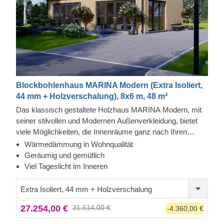
Blockbohlenhaus MARINA Modern (Extra Isoliert,
44 mm + Holzverschalung), 8x6 m, 48 m²
Das klassisch gestaltete Holzhaus MARINA Modern, mit
seiner stilvollen und Modernen Außenverkleidung, bietet
viele Möglichkeiten, die Innenräume ganz nach Ihren
Wünschen zu gestalten. Aufgrund seiner offenen Flächen
Wärmedämmung in Wohnqualität
ist MARINA Modern ein multifunktionales Modell, mit dem
Geräumig und gemütlich
Sie Ihre Gestaltungsideen umsetzen und den Ort Ihrer
Viel Tageslicht im Inneren
Träume schaffen können.
Extra Isoliert, 44 mm + Holzverschalung
27.254,00 €
31.614,00 €
-4.360,00 €