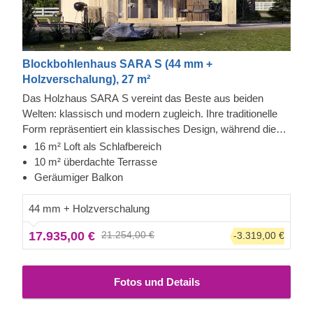
Blockbohlenhaus SARA S (44 mm +
Holzverschalung), 27 m²
Das Holzhaus SARA S vereint das Beste aus beiden
Welten: klassisch und modern zugleich. Ihre traditionelle
Form repräsentiert ein klassisches Design, während die
großen Fenster, die das Haus umgeben und die schöne
16 m² Loft als Schlafbereich
Fassadenverkleidung dem gesamten Gebäude ein
10 m² überdachte Terrasse
modernes Flair verleihen. Das von außen kompakt
Geräumiger Balkon
wirkende Holzhaus SARA S ist ein wahres
Schmuckstück, wenn Sie auf der Suche nach einer Single-
44 mm + Holzverschalung
Wohnung oder einer Bleibe für ein Paar sind. Es verfügt
17.935,00 €
21.254,00 €
-3.319,00 €
über alle Annehmlichkeiten und behält dennoch eine
minimalistische und einfache Struktur: ein Loft zum
bequemen Ausruhen, ein Wohnzimmer, eine kompakte
Fotos und Details
Küche und ein Badezimmer.
Bei diesem Modell ist auch
der Fußboden im Preis inbegriffen.