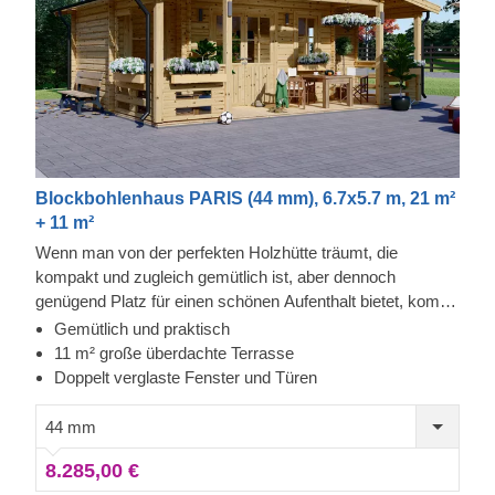
Blockbohlenhaus PARIS (44 mm), 6.7x5.7 m, 21 m²
+ 11 m²
Wenn man von der perfekten Holzhütte träumt, die
kompakt und zugleich gemütlich ist, aber dennoch
genügend Platz für einen schönen Aufenthalt bietet, kommt
einem schnell unsere Holzhütte PARIS in den Sinn. Eines
Gemütlich und praktisch
ihrer herausragenden Merkmale ist die geräumige
11 m² große überdachte Terrasse
Außenterrasse, die den Innenraum erweitert und Ihnen
Doppelt verglaste Fenster und Türen
einen hervorragenden Platz für Ihre morgendlichen
Kaffeepausen oder entspannte Nachmittage im Garten
44 mm
bietet.
8.285,00 €