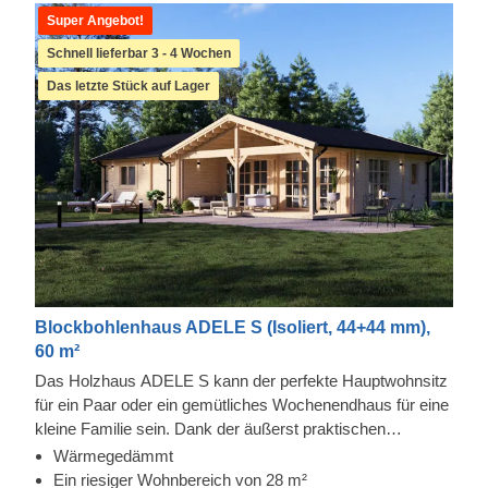
Super Angebot!
Schnell lieferbar 3 - 4 Wochen
Das letzte Stück auf Lager
Blockbohlenhaus ADELE S (Isoliert, 44+44 mm),
60 m²
Das Holzhaus ADELE S kann der perfekte Hauptwohnsitz
für ein Paar oder ein gemütliches Wochenendhaus für eine
kleine Familie sein. Dank der äußerst praktischen
Raumaufteilung mit zwei Schlafzimmern auf der einen
Wärmegedämmt
Seite und einem großzügigen Wohnbereich mit Küche auf
Ein riesiger Wohnbereich von 28 m²