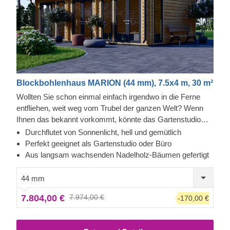
Blockbohlenhaus MARION (44 mm), 7.5x4 m, 30 m²
Wollten Sie schon einmal einfach irgendwo in die Ferne
entfliehen, weit weg vom Trubel der ganzen Welt? Wenn
Ihnen das bekannt vorkommt, könnte das Gartenstudio
MARION vielleicht zu Ihrem neuen Lieblingsort für die
Durchflutet von Sonnenlicht, hell und gemütlich
Arbeit oder andere Aktivitäten werden, bei denen es auf
Perfekt geeignet als Gartenstudio oder Büro
äußerste Ruhe und hohe Konzentration ankommt. Unsere
Aus langsam wachsenden Nadelholz-Bäumen gefertigt
Gartenstudio-Häuser werden sehr geschätzt - nicht nur
wegen ihrer Gemütlichkeit sondern auch als individuelle
44 mm
Räume, die ganz auf individuelle Bedürfnisse
7.804,00 €
7.974,00 €
-170,00 €
zugeschnitten sind.