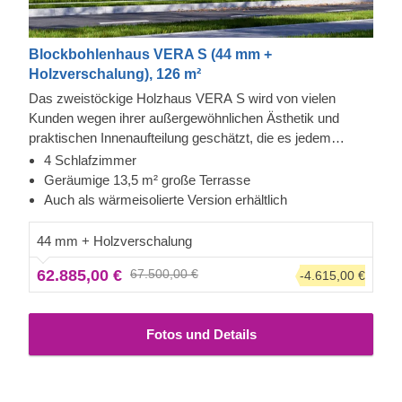
Blockbohlenhaus VERA S (44 mm +
Holzverschalung), 126 m²
Das zweistöckige Holzhaus VERA S wird von vielen
Kunden wegen ihrer außergewöhnlichen Ästhetik und
praktischen Innenaufteilung geschätzt, die es jedem
Familienmitglied oder Gast ermöglicht, auch Privatsphäre
4 Schlafzimmer
zu genießen. Ein weiteres schönes Highlight dieses
Geräumige 13,5 m² große Terrasse
Modells ist die 13,5 m² große, überdachte Terrasse, auf der
Auch als wärmeisolierte Version erhältlich
Sie mit Ihren Lieben laue Sommerabende im Freien
genießen können.
Bei diesem Modell ist auch der
44 mm + Holzverschalung
Fußboden im Preis inbegriffen. Bitte beachten Sie,
62.885,00 €
67.500,00 €
-4.615,00 €
dass die Darstellung von diesem speziellen Modell von
der Standardausführung abweichen kann. Zu diesem
Produkt ist passendes Zubehör erhältlich – bitte teilen
Fotos und Details
Sie uns mit, wenn Sie weitere Informationen dazu
wünschen.