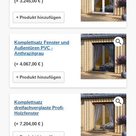
(+
3.245,00 €
)
+ Produkt hinzufügen
Komplettsatz Fenster und
Außentüren PVC -
Anthrazitgrau
(+
4.067,00 €
)
+ Produkt hinzufügen
Komplettsatz
dreifachverglaste Profi-
Holzfenster
(+
7.204,00 €
)