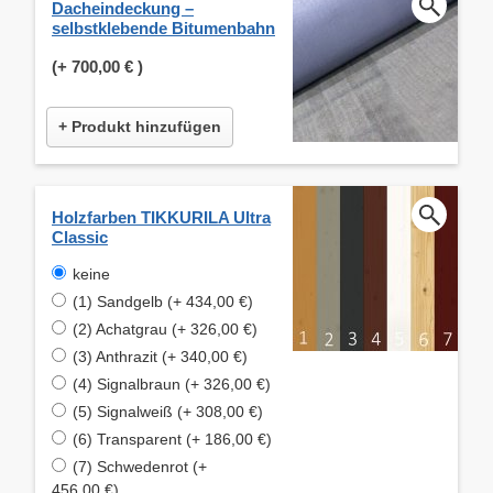
Dacheindeckung –
selbstklebende Bitumenbahn
(+
700,00 €
)
+ Produkt hinzufügen
Holzfarben TIKKURILA Ultra
Classic
keine
(1) Sandgelb (+ 434,00 €)
(2) Achatgrau (+ 326,00 €)
(3) Anthrazit (+ 340,00 €)
(4) Signalbraun (+ 326,00 €)
(5) Signalweiß (+ 308,00 €)
(6) Transparent (+ 186,00 €)
(7) Schwedenrot (+
456,00 €)