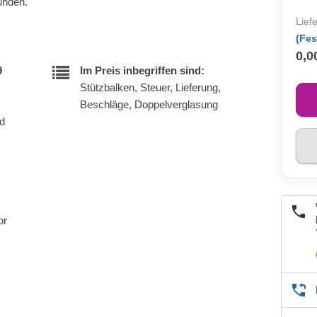
unden.
Lief
(Fes
0,0
9
Im Preis inbegriffen sind:
Stützbalken, Steuer, Lieferung,
Beschläge, Doppelverglasung
nd
or