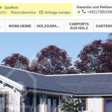
Garantie und Reklam
Geöffnet
+49217385199
Rückrufservice
Anfrage senden
9997
CARPORTS
HÄUSER
MOBILHEIME
HOLZGARAGEN
AUS HOLZ