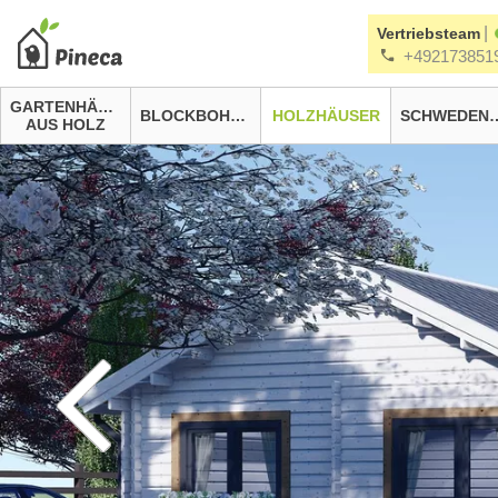
|
Vertriebsteam
+492173851
GARTENHÄUSER
BLOCKBOHLENHÄUSER
HOLZHÄUSER
SCHWEDEN
AUS HOLZ