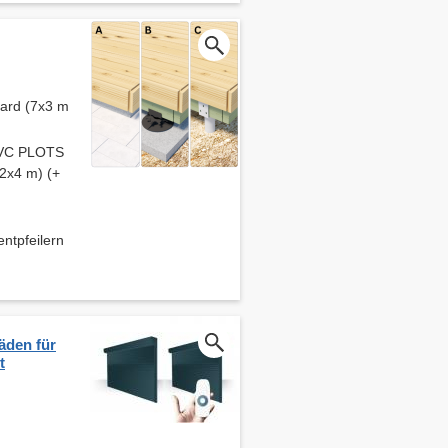
dard (7x3 m
 PVC PLOTS
 2x4 m) (+
pfeilern
äden für
t