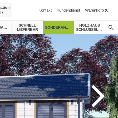
ation
Kontakt
Kundendienst
Warenkorb (
0
)
67
SCHNELL
HOLZHAUS
GARTENSAUNA
SONDERANGEBOTE
LIEFERBAR
SCHLÜSSELFERTIG