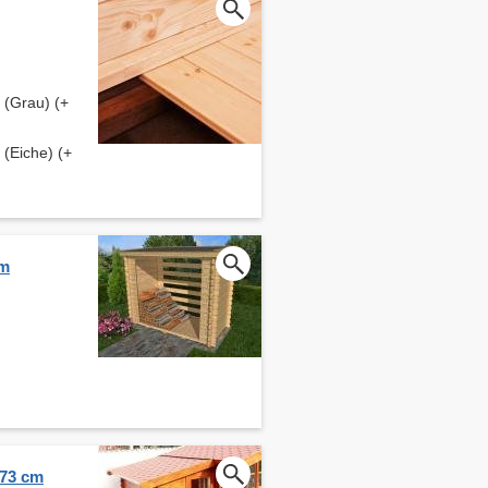
(Grau) (+
(Eiche) (+
cm
273 cm