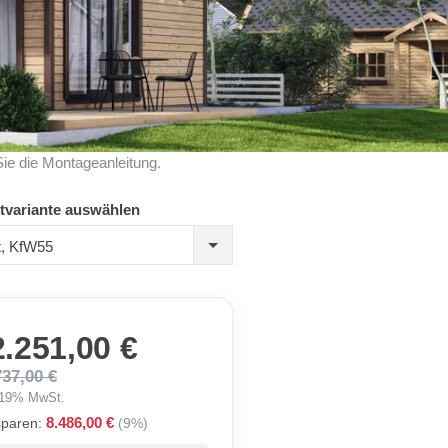
Sie die Montageanleitung.
tvariante auswählen
rt, KfW55
2.251,00 €
737,00 €
. 19% MwSt.
8.486,00 €
sparen:
(9%)