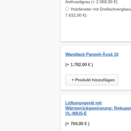
Anthrazitgrau (+ 2.058,00 €)
Holzfenster mit Dreifachverglas
7.632,00 €)
Wandlack Paneeli-Ässä 10
(+
1.782,00 €
)
+ Produkt hinzufügen
Lüftungsgerät mit
Wärmerückgewinnung: Rekuper
VL-80U5-E
(+
704,00 €
)