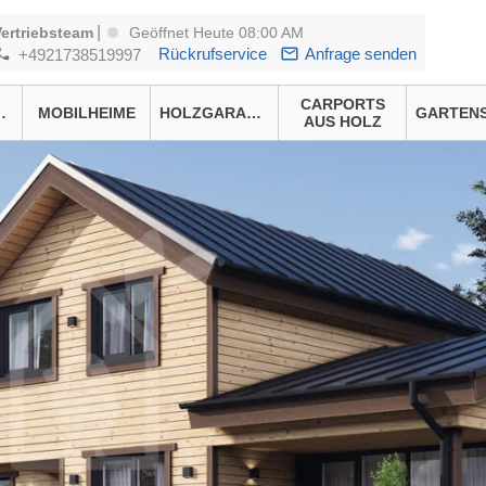
|
Vertriebsteam
Geöffnet Heute 08:00 AM
Rückrufservice
Anfrage senden
+4921738519997
CARPORTS
HÄUSER
MOBILHEIME
HOLZGARAGEN
AUS HOLZ