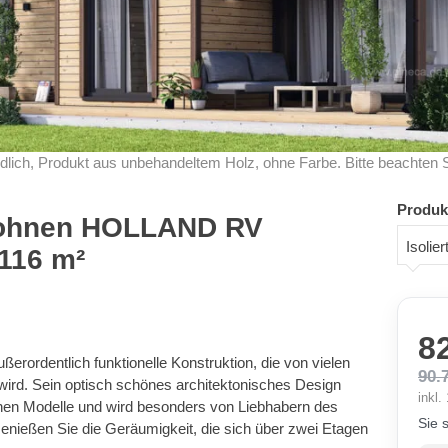
dlich, Produkt aus unbehandeltem Holz, ohne Farbe. Bitte beachten 
Produk
ohnen HOLLAND RV
Isolie
 116 m²
8
rordentlich funktionelle Konstruktion, die von vielen
90.
ird. Sein optisch schönes architektonisches Design
inkl
chen Modelle und wird besonders von Liebhabern des
Sie 
Genießen Sie die Geräumigkeit, die sich über zwei Etagen