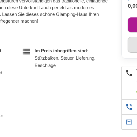
gstüren vervollständigen das traditionelle, einladende
0,0
nn diese Unterkunft auch perfekt als modernes
. Lassen Sie dieses schöne Glamping-Haus Ihren
aufregender machen!
9
Im Preis inbegriffen sind:
Stützbalken, Steuer, Lieferung,
Beschläge
nd
or