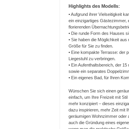
Highlights des Modells:
• Aufgrund ihrer Vielseitigkeit 
ein einzigartiges Gästezimmer, 
florierenden Übernachtungsbetr
• Die runde Form des Hauses sieh
• Sie haben die Möglichkeit au
Größe für Sie zu finden.
• Eine kompakte Terrasse: der 
Liegestuhl zu verbringen.
• Ein Aufenthaltsbereich, der 1
sowie ein separates Doppelzimm
• Ein eigenes Bad, für Ihren Kom
Wünschen Sie sich einen geräum
einfach, um Ihre Freizeit mit Sti
mehr konzipiert – dieses einzig
dazu inspirieren, mehr Zeit mit 
geräumigen Wohnzimmer oder auf
auch die Gründung eines eigene
wenn man die praktische Größe 