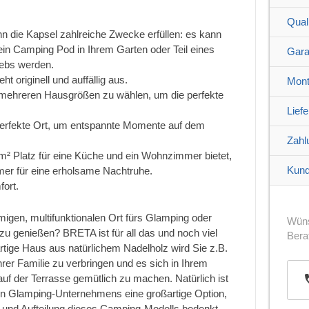
Quali
kann die Kapsel zahlreiche Zwecke erfüllen: es kann
ein Camping Pod in Ihrem Garten oder Teil eines
Gara
iebs werden.
t originell und auffällig aus.
Mont
s mehreren Hausgrößen zu wählen, um die perfekte
Lief
perfekte Ort, um entspannte Momente auf dem
Zahl
5 m² Platz für eine Küche und ein Wohnzimmer bietet,
Kund
er für eine erholsame Nachtruhe.
fort.
igen, multifunktionalen Ort fürs Glamping oder
Wüns
l zu genießen? BRETA ist für all das und noch viel
Bera
artige Haus aus natürlichem Nadelholz wird Sie z.B.
Ihrer Familie zu verbringen und es sich in Ihrem
 der Terrasse gemütlich zu machen. Natürlich ist
n Glamping-Unternehmens eine großartige Option,
und Aufteilung dieses Camping-Modells bedenkt.