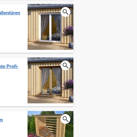
ußentüren
te Profi-
cm