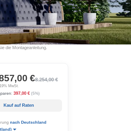
Sie die Montageanleitung.
857,00 €
8.254,00 €
. 19% MwSt.
397,00 €
sparen:
(5%)
Kauf auf Raten
erung
nach Deutschland
tland)