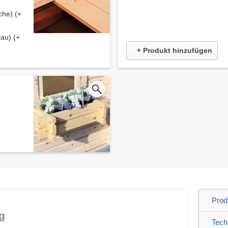
che) (+
au) (+
+ Produkt hinzufügen
Prod
g
Tech