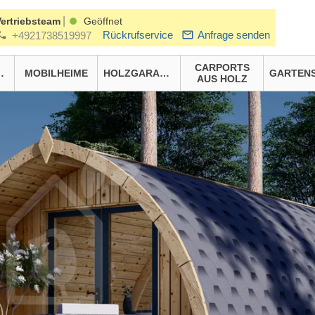
|
Vertriebsteam
Geöffnet
Rückrufservice
Anfrage senden
+4921738519997
CARPORTS
HÄUSER
MOBILHEIME
HOLZGARAGEN
AUS HOLZ