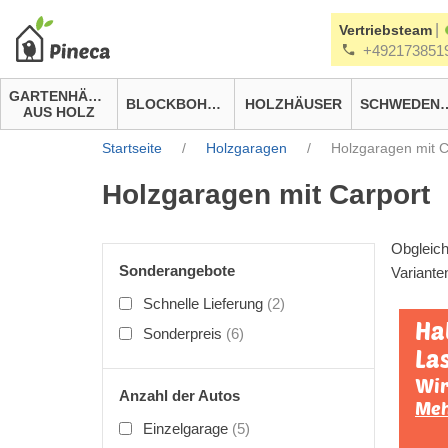
|
Vertriebsteam
+492173851
GARTENHÄUSER
BLOCKBOHLENHÄUSER
HOLZHÄUSER
SCHWEDEN
AUS HOLZ
Startseite
/
Holzgaragen
/
Holzgaragen mit C
Holzgaragen mit Carport
Obgleich
Sonderangebote
Variante
Schnelle Lieferung
(2)
Ha
Sonderpreis
(6)
Las
Wir
Anzahl der Autos
Meh
Einzelgarage
(5)