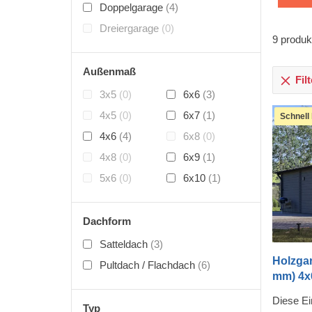
Doppelgarage
(4)
Dreiergarage
(0)
9
produk
Außenmaß
Fil
3x5
(0)
6x6
(3)
4x5
(0)
6x7
(1)
Schnell 
4x6
(4)
6x8
(0)
4x8
(0)
6x9
(1)
5x6
(0)
6x10
(1)
Dachform
Satteldach
(3)
Holzgar
Pultdach / Flachdach
(6)
mm) 4x
Diese Ei
Typ