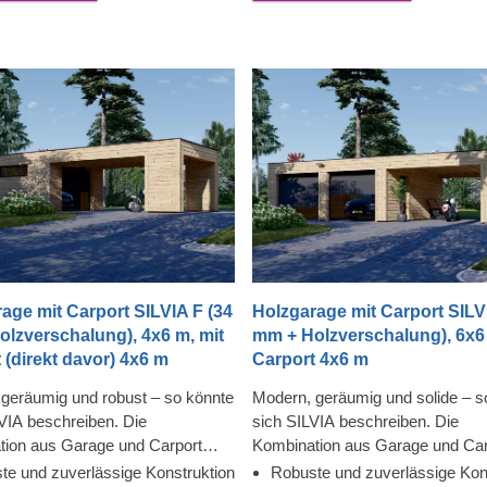
hte Konstruktion von SILVIA in
werden die durchdachte Konstruk
ügen genießen.
SILVIA in vollen Zügen genießen.
age mit Carport SILVIA F (34
Holzgarage mit Carport SILV
lzverschalung), 4x6 m, mit
mm + Holzverschalung), 6x6 
 (direkt davor) 4x6 m
Carport 4x6 m
geräumig und robust – so könnte
Modern, geräumig und solide – so
IA beschreiben. Die
sich SILVIA beschreiben. Die
tion aus Garage und Carport
Kombination aus Garage und Car
el Flexibilität und Komfort, denn
bietet viel Auswahl und Komfort,
te und zuverlässige Konstruktion
Robuste und zuverlässige Kon