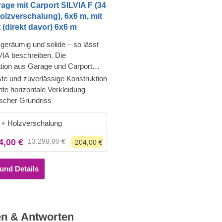
age mit Carport SILVIA F (34
lzverschalung), 6x6 m, mit
 (direkt davor) 6x6 m
geräumig und solide – so lässt
VIA beschreiben. Die
tion aus Garage und Carport
el Flexibilität und Komfort, denn
te und zuverlässige Konstruktion
en für jedes Fahrzeug den
te horizontale Verkleidung
tellplatz wählen oder den
ischer Grundriss
chen Raum auch auf andere
tzen. Die innenliegende Garage
+ Holzverschalung
.B. auch als Raum für
4,00 €
13.298,00 €
-204,00 €
feiern oder als Lagerraum
werden, während das Carport als
läche für Ihre Gartengeräte dienen
und Details
nz gleich, ob Sie 1, 2 oder 3
e besitzen, Sie werden von der
ten Konstruktion SILVIA sicher
t sein.
en & Antworten