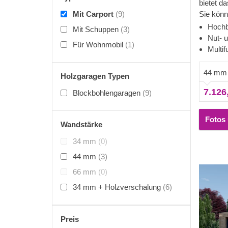
bietet d
Mit Carport
(9)
Sie könn
abstelle
Hochb
Mit Schuppen
(3)
Lagerrau
Nut- u
Für Wohnmobil
(1)
nutzen m
Multif
nicht me
entschei
44 mm
Holzgaragen Typen
genießen
7.126
Ihr Fahr
Blockbohlengaragen
(9)
eine Wer
haben Sie
Fotos 
Wandstärke
ein zusä
kaufen, 
34 mm
(0)
Bar einr
44 mm
(3)
Bücherre
aufstelle
66 mm
(0)
unbegren
34 mm + Holzverschalung
(6)
Preis