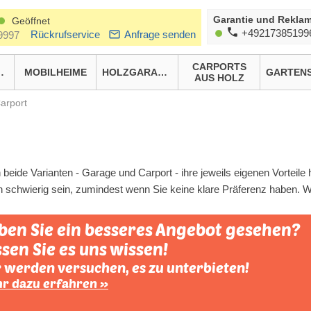
Garantie und Reklam
Geöffnet
+49217385199
Rückrufservice
Anfrage senden
9997
CARPORTS
HÄUSER
MOBILHEIME
HOLZGARAGEN
AUS HOLZ
arport
 beide Varianten - Garage und Carport - ihre jeweils eigenen Vorteile
n schwierig sein, zumindest wenn Sie keine klare Präferenz haben. W
ben Sie ein besseres Angebot gesehen?
sen Sie es uns wissen!
 werden versuchen, es zu unterbieten!
r dazu erfahren »