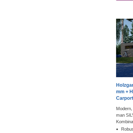
durchdac
vollen Z
Holzgar
mm + Ho
Carport
Modern, 
man SILV
Kombina
bietet vi
Robus