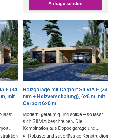
Anfrage senden
tion von
IA F (34
Holzgarage mit Carport SILVIA F (34
m, mit
mm + Holzverschalung), 6x6 m, mit
Carport 6x6 m
 lässt
Modern, geräumig und solide – so lässt
sich SILVIA beschreiben. Die
port
Kombination aus Doppelgarage und
 denn Sie
Doppelcarport bietet viel Auswahl und
struktion
Robuste und zuverlässige Konstruktion