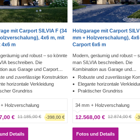
age mit Carport SILVIA F (34
Holzgarage mit Carport SILV
lzverschalung), 4x6 m, mit
mm + Holzverschalung), 4x6 
t 4x6 m
Carport 6x6 m
geräumig und robust – so könnte
Modern, geräumig und robust – 
IA beschreiben. Die
man SILVIA beschreiben. Die
tion aus Garage und Carport
Kombination aus Garage und
el Flexibilität und Komfort, denn
Doppelcarport bietet viel Flexibili
te und zuverlässige Konstruktion
Robuste und zuverlässige Kon
en für jedes Fahrzeug den
Komfort, denn Sie können für Ihr
te horizontale Verkleidung
Elegante horizontale Verkleidu
tellplatz wählen oder den
Fahrzeuge den besten Stellplatz
ischer Grundriss
Praktischer Grundriss
ichen Raum auf andere Weise
oder den zusätzlichen Raum auf
Die Garage könnte z.B. auch als
Weise nutzen. Die Garage könnte
+ Holzverschalung
34 mm + Holzverschalung
t genutzt werden, während das
auch als Werkstatt genutzt werd
7,00 €
11.185,00 €
12.568,00 €
12.874,00 €
-398,00 €
-
als zusätzlicher Abstellraum
während das Carport als zusätzli
n dem Sie Ihre Gartengeräte
Abstellraum dient, in dem Sie Ihr
ngen können. Egal, ob Sie 1 oder
Gartengeräte unterbringen könne
und Details
Fotos und Details
uge besitzen, Sie werden die
ob Sie 1 oder 3 Fahrzeuge besitz