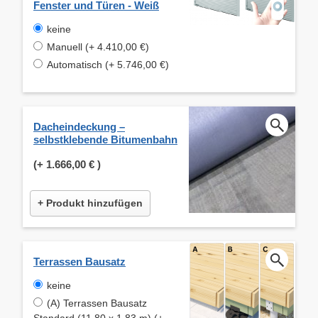
Fenster und Türen - Weiß
keine
Manuell (+ 4.410,00 €)
Automatisch (+ 5.746,00 €)
Dacheindeckung –
selbstklebende Bitumenbahn
(+
1.666,00 €
)
+ Produkt hinzufügen
Terrassen Bausatz
keine
(A) Terrassen Bausatz
Standard (11.80 x 1.83 m) (+