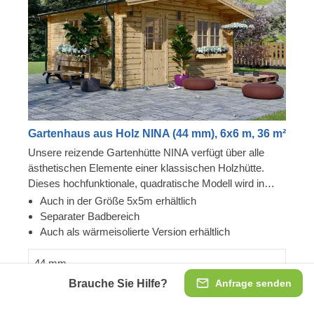
Gartenhaus aus Holz NINA (44 mm), 6x6 m, 36 m²
Unsere reizende Gartenhütte NINA verfügt über alle
ästhetischen Elemente einer klassischen Holzhütte.
Dieses hochfunktionale, quadratische Modell wird in
jeder Ecke Ihres Gartens wunderschön aussehen und
Auch in der Größe 5x5m erhältlich
lädt zum gemütlichen Verweilen ein. Ganz gleich, ob Sie
Separater Badbereich
es als Ruhebereich zwischen den Gartenarbeiten, als
Auch als wärmeisolierte Version erhältlich
Erweiterung des Wohnzimmers für Treffen mit
Freunden, als Gästezimmer oder als Fitnessraum
44 mm
nutzen möchten, dieses budgetfreundliche Modell hat
Brauche Sie Hilfe?
Anfrage senden
7.785,00 €
viel zu bieten! Für besonders hohen Komfort ist auch
eine isolierte Version dieses Modells lieferbar.