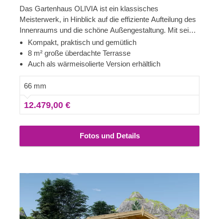
Das Gartenhaus OLIVIA ist ein klassisches
Meisterwerk, in Hinblick auf die effiziente Aufteilung des
Innenraums und die schöne Außengestaltung. Mit seiner
charmanten überdachten Terrasse kann dieses
Kompakt, praktisch und gemütlich
Gebäude im klassischen Stil in einen geschmackvollen
8 m² große überdachte Terrasse
Aufenthaltsraum, einen externen
Auch als wärmeisolierte Version erhältlich
Arbeits-/Besprechungsraum, eine Werkstatt oder sogar
in ein gemütliches Ferienhaus für kürzere Aufenthalte
66 mm
verwandelt werden. Für besonders hohen Komfort ist
12.479,00 €
auch eine isolierte Version dieses Modells lieferbar.
Fotos und Details