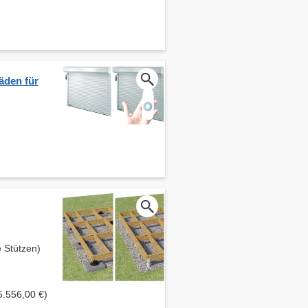
äden für
 Stützen)
5.556,00 €)