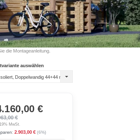
Sie die Montageanleitung.
tvariante auswählen
Isoliert, Doppelwandig 44+44 mm
4.160,00 €
063,00 €
. 19% MwSt.
2.903,00 €
sparen:
(6%)