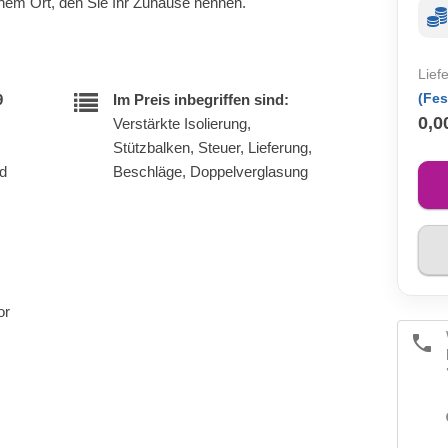
nem Ort, den Sie Ihr Zuhause nennen.
Lief
(Fes
9
Im Preis inbegriffen sind:
0,0
Verstärkte Isolierung,
Stützbalken, Steuer, Lieferung,
nd
Beschläge, Doppelverglasung
or