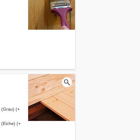
(Grau) (+
(Eiche) (+