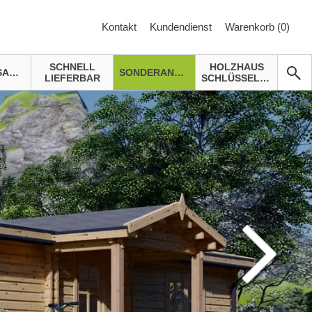
Kontakt
Kundendienst
Warenkorb (
0
)
SCHNELL
HOLZHAUS
GARTENSAUNA
SONDERANGEBOTE
LIEFERBAR
SCHLÜSSELFERTIG