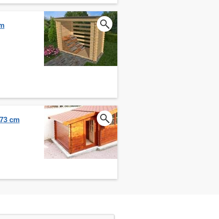
cm
273 cm