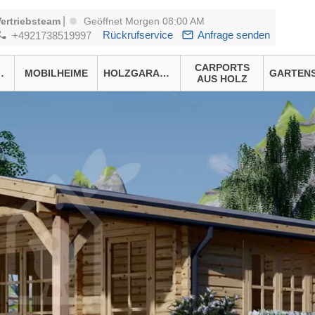
|
Vertriebsteam
Geöffnet Morgen 08:00 AM
Rückrufservice
Anfrage senden
+4921738519997
CARPORTS
HÄUSER
MOBILHEIME
HOLZGARAGEN
AUS HOLZ