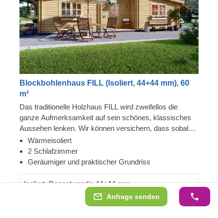
Blockbohlenhaus FILL (Isoliert, 44+44 mm), 60
m²
Das traditionelle Holzhaus FILL wird zweifellos die
ganze Aufmerksamkeit auf sein schönes, klassisches
Aussehen lenken. Wir können versichern, dass sobald
Sie dieses charmante Haus betreten und den Geruch
Wärmeisoliert
von natürlichem Nadelholz wahrnehmen, alle
2 Schlafzimmer
Alltagssorgen und Herausforderungen vergessen sind.
Geräumiger und praktischer Grundriss
Wir haben den Grundriss so gestaltet, dass sich der
Hauptwohnbereich und die Schlafzimmer auf den
Isoliert, Doppelwandig 44+44 mm
gegenüberliegenden Seiten des Hauses befinden, was
Anfrage senden
28.041,00 €
27.246,00 €
-795,00 €
eine hervorragende Atmosphäre der Entspannung und
Komfort gewährleistet. Machen Sie es zu dem Ort, an