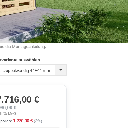
Sie die Montageanleitung.
tvariante auswählen
ert, Doppelwandig 44+44 mm
7.716,00 €
986,00 €
. 19% MwSt.
1.270,00 €
sparen:
(3%)