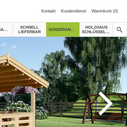
Kontakt
Kundendienst
Warenkorb (
0
)
SCHNELL
HOLZHAUS
GARTENSAUNA
SONDERANGEBOTE
LIEFERBAR
SCHLÜSSELFERTIG