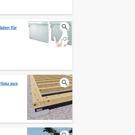
äden für
rbau aus