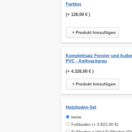
Farblos
(+
126,00 €
)
+ Produkt hinzufügen
Komplettsatz Fenster und Auße
PVC - Anthrazitgrau
(+
4.326,00 €
)
+ Produkt hinzufügen
Holzboden-Set
keine
Fußboden (+ 3.822,00 €)
Fußboden + Vinyl Fußboden (Gr