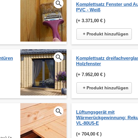
Komplettsatz Fenster und A
PVC - Weiß
(+
3.371,00 €
)
+ Produkt hinzufügen
ntüren
Komplettsatz dreifachverglas
Holzfenster
(+
7.952,00 €
)
+ Produkt hinzufügen
Lüftungsgerät mit
Wärmerückgewinnung: Reku
VL-80U5-E
(+
704,00 €
)
au) (+