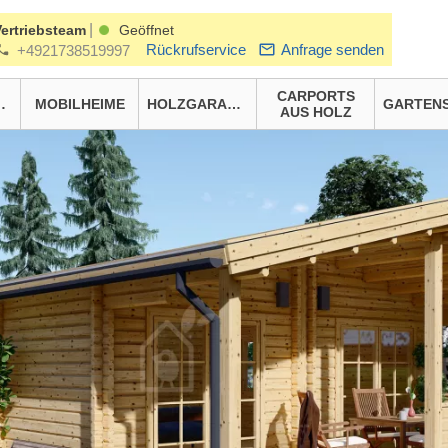
|
Vertriebsteam
Geöffnet
Rückrufservice
Anfrage senden
+4921738519997
CARPORTS
HÄUSER
MOBILHEIME
HOLZGARAGEN
AUS HOLZ