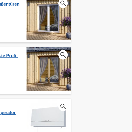
ußentüren
te Profi-
perator