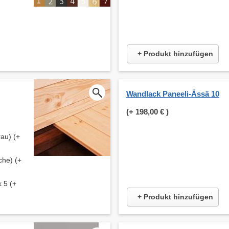
+ Produkt hinzufügen
Wandlack Paneeli-Ässä 10
(+
198,00 €
)
au) (+
che) (+
 5 (+
+ Produkt hinzufügen