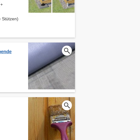
(+
 Stützen)
bende