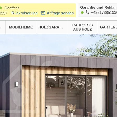
Garantie und Reklam
Geöffnet
+49217385199
Rückrufservice
Anfrage senden
9997
CARPORTS
HÄUSER
MOBILHEIME
HOLZGARAGEN
AUS HOLZ