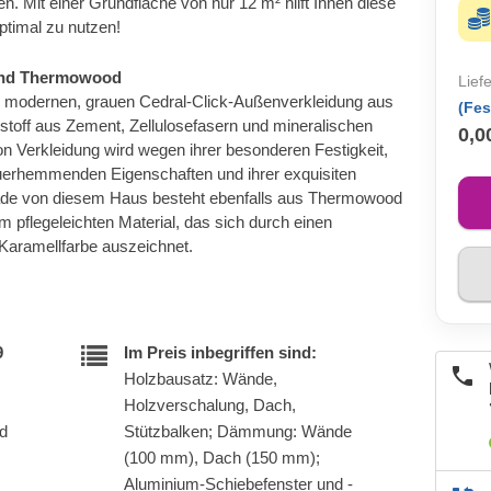
en. Mit einer Grundfläche von nur 12 m² hilft Ihnen diese
ptimal zu nutzen!
 und Thermowood
Lief
er modernen, grauen Cedral-Click-Außenverkleidung aus
(Fes
off aus Zement, Zellulosefasern und mineralischen
0,0
on Verkleidung wird wegen ihrer besonderen Festigkeit,
d feuerhemmenden Eigenschaften und ihrer exquisiten
ade von diesem Haus besteht ebenfalls aus Thermowood
m pflegeleichten Material, das sich durch einen
aramellfarbe auszeichnet.
9
Im Preis inbegriffen sind:
Holzbausatz: Wände,
Holzverschalung, Dach,
nd
Stützbalken; Dämmung: Wände
(100 mm), Dach (150 mm);
Aluminium-Schiebefenster und -