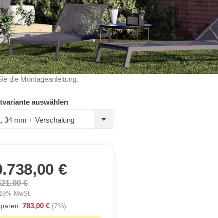
Sie die Montageanleitung.
tvariante auswählen
rt, 34 mm + Verschalung
0.738,00 €
521,00 €
. 19% MwSt.
783,00 €
sparen:
(7%)