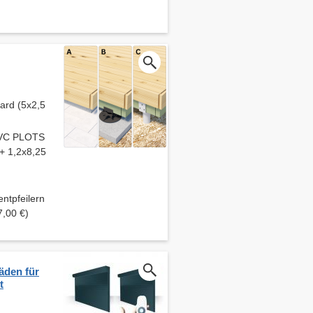
ard (5x2,5
 PVC PLOTS
 + 1,2x8,25
pfeilern
7,00 €)
äden für
t