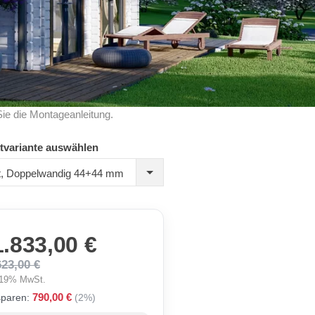
Sie die Montageanleitung.
tvariante auswählen
ert, Doppelwandig 44+44 mm
1.833,00 €
623,00 €
. 19% MwSt.
790,00 €
sparen:
(2%)