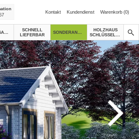
ation
Kontakt
Kundendienst
Warenkorb (
0
)
67
SCHNELL
HOLZHAUS
GARTENSAUNA
SONDERANGEBOTE
LIEFERBAR
SCHLÜSSELFERTIG