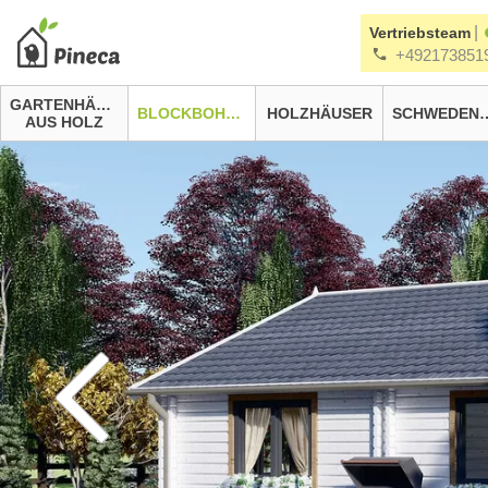
|
Vertriebsteam
+492173851
GARTENHÄUSER
BLOCKBOHLENHÄUSER
HOLZHÄUSER
SCHWEDEN
AUS HOLZ