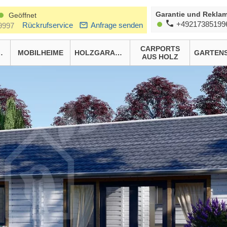
Garantie und Reklam
Geöffnet
+49217385199
Rückrufservice
Anfrage senden
9997
CARPORTS
HÄUSER
MOBILHEIME
HOLZGARAGEN
AUS HOLZ