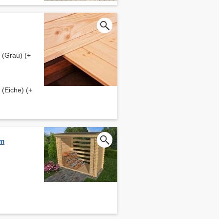
(Grau) (+
(Eiche) (+
cm