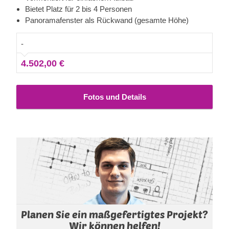
wahr werden, mit unserem Saunafass Helga 17 mit einem
Bietet Platz für 2 bis 4 Personen
Panoramafenster als Rückwand. Es bietet weitere Vorteile,
Panoramafenster als Rückwand (gesamte Höhe)
denn das Saunafass hat eine sehr schnelle Aufwärmzeit (1
- 2 Stunden, je nach den Außentemperaturen und
-
Heizkörper). Weiter unten erfahren sie mehr über das
4.502,00 €
Modell und Ansichten von größeren Versionen. Bedenken
Sie: wir können Panoramawände in Saunafässer jeder
Größe einbauen.
Fotos und Details
Planen Sie ein maßgefertigtes Projekt?
Wir können helfen!