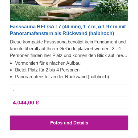
Fasssauna HELGA 17 (46 mm), 1.7 m, ⌀ 1.97 m mit
Panoramafenstern als Rückwand (halbhoch)
Diese kompakte Fasssauna benötigt kein Fundament und
könnte überall auf Ihrem Gelände platziert werden. 2 - 4
Personen finden hier Platz und können den Blick auf ihren
Garten oder Grundstück durch ein halbhohes
Vormontiert für einfachen Aufbau
Panoramafenster an der Rückseite genießen. Wir bieten
Bietet Platz für 2 bis 4 Personen
auch die Option einer komplett verglasten Panorama-
Panoramafenster an der Rückwand (halbhoch)
Rückwand an, was die Sicht und das Erlebnis noch
beeindruckender werden lässt. Aufgrund der Größe und
-
Form des Saunafasses ist die notwendige Zeit für das
4.044,00 €
Aufwärmen sehr kurz. Je nach Außentemperatur und
Heizkörper beträgt sie etwa 1-2 Stunden.
Fotos und Details