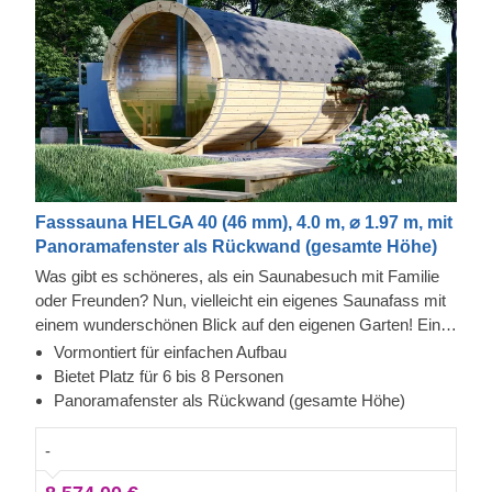
Fasssauna HELGA 40 (46 mm), 4.0 m, ⌀ 1.97 m, mit
Panoramafenster als Rückwand (gesamte Höhe)
Was gibt es schöneres, als ein Saunabesuch mit Familie
oder Freunden? Nun, vielleicht ein eigenes Saunafass mit
einem wunderschönen Blick auf den eigenen Garten! Ein
Panoramafenster als komplette Rückwand des
Vormontiert für einfachen Aufbau
Saunafasses verspricht die maximale Nutzung von
Bietet Platz für 6 bis 8 Personen
Tageslicht im Inneren sowie einen perfekten Blick auf Ihren
Panoramafenster als Rückwand (gesamte Höhe)
Garten. Neben vielen anderen Vorteilen hat unser Modell
HELGA 40 auch einen geräumigen Hauptraum für 6 - 8
-
Personen, ein vorraum und eine Terrasse für entspannte