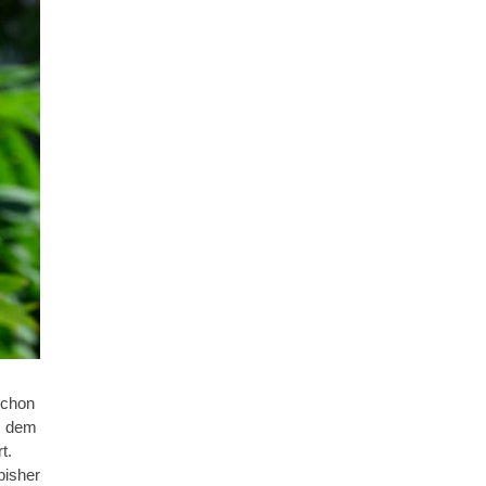
schon
us dem
t.
bisher