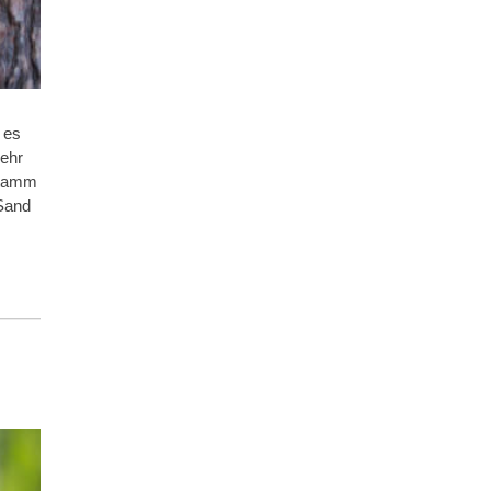
 es
sehr
stamm
 Sand