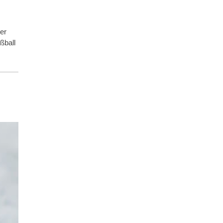
ter
ßball