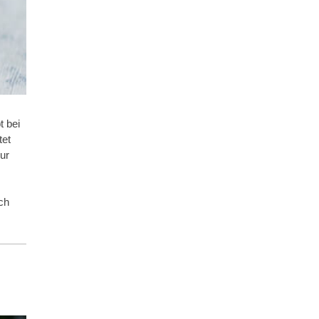
t bei
tet
ur
ch