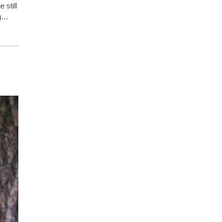
 still
 g…