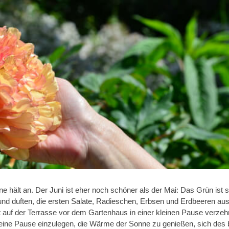
hält an. Der Juni ist eher noch schöner als der Mai: Das Grün ist 
 und duften, die ersten Salate, Radieschen, Erbsen und Erdbeeren a
ht auf der Terrasse vor dem Gartenhaus in einer kleinen Pause verzehr
kleine Pause einzulegen, die Wärme der Sonne zu genießen, sich des 