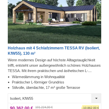
Holzhaus mit 4 Schlafzimmern TESSA RV (Isoliert,
KfW55), 130 m²
Wenn modernes Design auf höchste Alltagstauglichkeit
trifft, entsteht unser außergewöhnlich schönes Holzhauses
TESSA. Mit ihrem praktischen und ästhetischen L-
förmigen Grundriss, zahlreichen multifunktionalen
Wärmedämmung in Wohnqualität
Räumen, einer großzügigen überdachten Terrasse und
Praktischer L-förmiger Grundriss
zwei Badezimmern, ist dieses Haus ein absolutes Juwel
Stilvolle, überdachte, 17 m² große Terrasse
für alle, die ein schickes Zuhause oder einen Ort für den
Familienurlaub suchen. Wir freuen uns sehr, Ihnen dieses
Isoliert, KfW55
Modell vorstellen zu dürfen - es könnte Ihre Wohn- oder
90.362,00 €
101.224,00 €
Freizeiterlebnisse revolutionieren!
-10.862,00 €