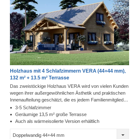
Holzhaus mit 4 Schlafzimmern VERA (44+44 mm),
132 m² + 13.5 m² Terrasse
Das zweistöckige Holzhaus VERA wird von vielen Kunden
wegen ihrer außergewöhnlichen Ästhetik und praktischen
Innenaufteilung geschätzt, die es jedem Familienmitglied
oder Gast ermöglicht, auch Privatsphäre zu genießen. Ein
3-5 Schlafzimmer
weiteres schönes Highlight dieses Modells ist die 13,5 m²
Geräumige 13,5 m² große Terrasse
große, überdachte Terrasse, auf der Sie mit Ihren Lieben
Auch als wärmeisolierte Version erhältlich
laue Sommerabende im Freien genießen können. Für
besonders hohen Komfort ist auch eine isolierte Version
Doppelwandig 44+44 mm