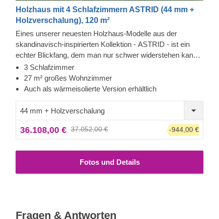
Holzhaus mit 4 Schlafzimmern ASTRID (44 mm +
Holzverschalung), 120 m²
Eines unserer neuesten Holzhaus-Modelle aus der
skandinavisch-inspirierten Kollektion - ASTRID - ist ein
echter Blickfang, dem man nur schwer widerstehen kann.
Mit ihrer modernen vertikalen Verkleidung, dem stilvollen
3 Schlafzimmer
Spitzdach und den zahlreichen großen Fenstern und Türen
27 m² großes Wohnzimmer
ist dieses geräumige Holzhaus eines der größten Modelle
Auch als wärmeisolierte Version erhältlich
in unserem Sortiment. Dank der effizienten Innenaufteilung
und zweistöckigen Bauweise, können Sie die gesamte
44 mm + Holzverschalung
zweite Etage für Ruhe und Entspannung nutzen. Für
36.108,00 €
37.052,00 €
-944,00 €
besonders hohen Komfort ist auch eine isolierte Version
dieses Modells lieferbar.
Fotos und Details
Fragen & Antworten