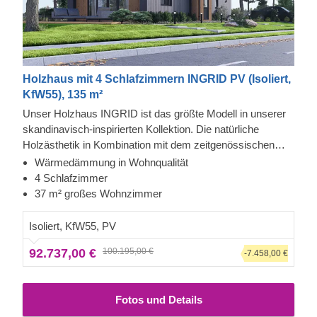
Holzhaus mit 4 Schlafzimmern INGRID PV (Isoliert,
KfW55), 135 m²
Unser Holzhaus INGRID ist das größte Modell in unserer
skandinavisch-inspirierten Kollektion. Die natürliche
Holzästhetik in Kombination mit dem zeitgenössischen
Design und schlichten Struktur schafft ein
Wärmedämmung in Wohnqualität
atemberaubendes Gefühl der Perfektion. Moderne
Außenfassade aus Cedral Click und Thermowood
4 Schlafzimmer
Holzdekorelemente heben das wunderschöne Design auf
Dieses Holz-Fertighaus ist mit einer modernen Cedral-
37 m² großes Wohnzimmer
ein neues Niveau und wirken besonders attraktiv, wenn sie
Click-Außenverkleidung aus Faserzement – einem
in einer Kontrastfarbe getönt sind.
Verbundwerkstoff aus Zement, Zellulosefasern und
Isoliert, KfW55, PV
mineralischen Materialien – versehen. Diese Art von
92.737,00 €
100.195,00 €
Verkleidung wird wegen ihrer besonderen Festigkeit,
-7.458,00 €
Stabilität, ihrer feuchtigkeits- und feuerhemmenden
Eigenschaften und ihrer exquisiten Ästhetik geschätzt. Die
Fotos und Details
Außenfassade von diesem Haus besteht ebenfalls aus
Thermowood, einem pflegeleichten Material, das zudem