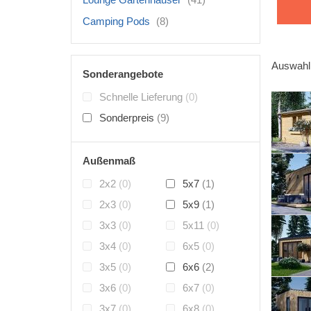
Camping Pods
(8)
Auswahl 
Sonderangebote
Schnelle Lieferung
(0)
Sonderpreis
(9)
Außenmaß
2x2
(0)
5x7
(1)
2x3
(0)
5x9
(1)
3x3
(0)
5x11
(0)
3x4
(0)
6x5
(0)
3x5
(0)
6x6
(2)
3x6
(0)
6x7
(0)
3x7
(0)
6x8
(0)