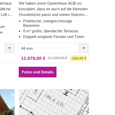
olzhaus
Wir haben unser Gartenhaus ALBI so
tliche
konzipiert, dass es auch auf die kleinsten
 Loft im
Grundstücke passt und seinen Nutzern
die
ein Höchstmaß an Flexibilität bietet. Die
Praktische, zweigeschossige
Bauweise
ezone im
kompakte Gestaltung dieser Blockhütte
aum
8 m² große, überdachte Terrasse
uf der
wird den Raum nicht überladen und
on
Doppelt verglaste Fenster und Türen
llen und
ermöglicht es Ihnen, die wohlverdiente
önnte
Erholung in vollen Zügen zu genießen.
44 mm
 sein.
Genießen Sie die Zeit auf der
 auch
gemütlichen, überdachten Terrasse - der
11.079,00 €
11.244,00 €
-165,00 €
ells
perfekte Ort, um den neuen Tag mit
einem Kaffee oder Tee zu begrüßen.
Fotos und Details