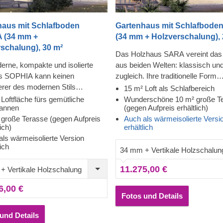
haus mit Schlafboden
Gartenhaus mit Schlafbode
 (34 mm +
(34 mm + Holzverschalung), 
schalung), 30 m²
Das Holzhaus SARA vereint das
rne, kompakte und isolierte
aus beiden Welten: klassisch u
s SOPHIA kann keinen
zugleich. Ihre traditionelle Form
rer des modernen Stils
repräsentiert ein klassisches Des
15 m² Loft als Schlafbereich
hen. Ausgestattet mit einem
während die großen Fenster, die
Loftfläche fürs gemütliche
Wunderschöne 10 m² große T
annen
(gegen Aufpreis erhältlich)
gen Dachboden als
Haus umgeben und die schöne
 große Terasse (gegen Aufpreis
Auch als wärmeisolierte Versi
immer, einem Badezimmer und
Fassadenverkleidung dem gesa
lich)
erhältlich
ßen Terrasse (optional), ist
Gebäude ein modernes Flair verl
als wärmeisolierte Version
dell perfekt für diejenigen, die
Das von außen kompakt wirken
lich
34 mm + Vertikale Holzschalun
weltfreundlichen und
Holzhaus SARA ist ein wahres
alen Raum für gelegentliche
Schmuckstück, wenn Sie auf de
11.275,00 €
+ Vertikale Holzschalung
 oder Wochenendaufenthalte
nach einer Single-Wohnung oder 
öchten. Für den bestmöglichen
Bleibe für ein Paar sind. Es verfü
6,00 €
Fotos und Details
st auch eine isolierte Version
alle Annehmlichkeiten und behäl
dells lieferbar.
eine minimalistische und einfach
und Details
Struktur: ein Loft zum bequemen