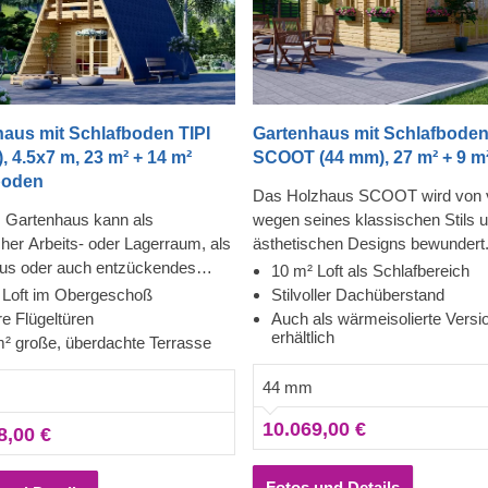
aus mit Schlafboden TIPI
Gartenhaus mit Schlafbode
, 4.5x7 m, 23 m² + 14 m²
SCOOT (44 mm), 27 m² + 9 m
boden
Das Holzhaus SCOOT wird von v
 Gartenhaus kann als
wegen seines klassischen Stils 
cher Arbeits- oder Lagerraum, als
ästhetischen Designs bewundert
us oder auch entzückendes
schlicht anmutende Haus überras
10 m² Loft als Schlafbereich
kt genutzt werden! Richten Sie
einer Fülle von reizvollen und fun
 Loft im Obergeschoß
Stilvoller Dachüberstand
e Terrasse mit stilvollen Möbeln
Elementen, wie z. B. einem Loft 
e Flügeltüren
Auch als wärmeisolierte Versi
erhältlich
sammeln Sie Ihre Familie und
Schlafbereich einzurichten oder 
m² große, überdachte Terrasse
 Sie die Aussicht von Ihrem
stilvollen Dachüberstand, der den
44 mm
hen Gartenhäuschen. Zeit für
dringend benötigten Schatten im 
aub mit Stil!
spendet. Für besonders hohen K
10.069,00 €
8,00 €
ist auch eine isolierte Version di
Modells lieferbar.
Fotos und Details