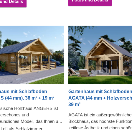
und Details
haus mit Schlafboden
Gartenhaus mit Schlafbode
 (44 mm), 36 m² + 19 m²
AGATA (44 mm + Holzverscha
39 m²
ssische Holzhaus ANGERS ist
derschönes und
AGATA ist ein außergewöhnliche
eundliches Modell, das Ihnen und
Blockhaus, das höchste Funktiona
milie viele unvergessliche
zeitlose Ästhetik und einen schö
 Loft als Schlafzimmer