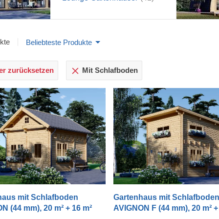
kte
Beliebteste Produkte
ter zurücksetzen
Mit Schlafboden
haus mit Schlafboden
Gartenhaus mit Schlafbode
N (44 mm), 20 m² + 16 m²
AVIGNON F (44 mm), 20 m² +