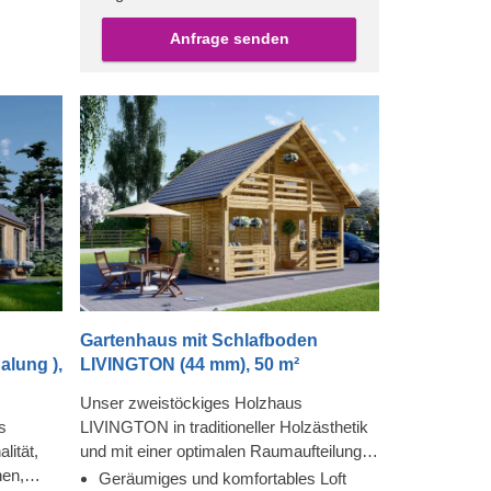
Anfrage senden
n
Gartenhaus mit Schlafboden
lung ),
LIVINGTON (44 mm), 50 m²
Unser zweistöckiges Holzhaus
s
LIVINGTON in traditioneller Holzästhetik
lität,
und mit einer optimalen Raumaufteilung
nen,
kann Ihnen als funktioneller
Geräumiges und komfortables Loft