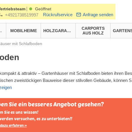
|
Vertriebsteam
Geöffnet
Rückrufservice
Anfrage senden
+4921738519997
CARPORTS
HÄUSER
MOBILHEIME
HOLZGARAGEN
AUS HOLZ
äuser mit Schlafboden
boden
kompakt & attraktiv – Gartenhäuser mit Schlafboden bieten ihren Be
tischen zweistöckigen Bauweise dieser stilvollen Gebäude, könne
zeigen
en Sie ein besseres Angebot gesehen?
n Sie es uns wissen!
werden versuchen, es zu unterbieten!!
dazu erfahren »