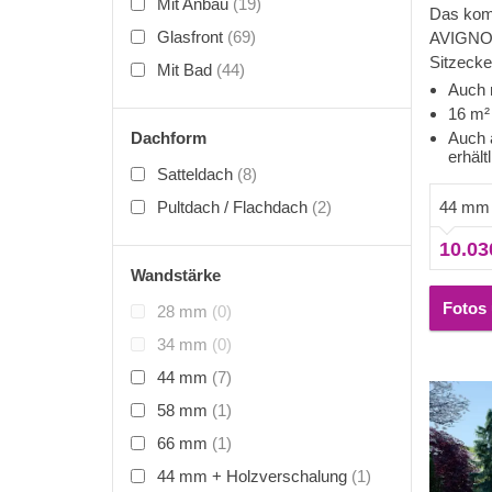
Mit Anbau
(19)
Das kom
Glasfront
(69)
AVIGNON
Sitzecke
Mit Bad
(44)
Dachbode
Auch 
Einrich
16 m²
zweiten 
Dachform
Auch 
erhält
Suche na
Satteldach
(8)
preisgün
44 mm
Pultdach / Flachdach
(2)
dieses Mo
Für beso
10.03
eine iso
Wandstärke
lieferbar.
Fotos 
28 mm
(0)
34 mm
(0)
44 mm
(7)
58 mm
(1)
66 mm
(1)
44 mm + Holzverschalung
(1)