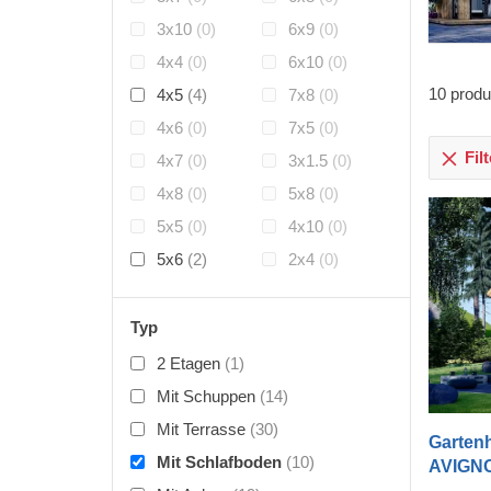
3x10
(0)
6x9
(0)
4x4
(0)
6x10
(0)
10
produ
4x5
(4)
7x8
(0)
4x6
(0)
7x5
(0)
Fil
4x7
(0)
3x1.5
(0)
4x8
(0)
5x8
(0)
5x5
(0)
4x10
(0)
5x6
(2)
2x4
(0)
Typ
2 Etagen
(1)
Mit Schuppen
(14)
Mit Terrasse
(30)
Garten
Mit Schlafboden
(10)
AVIGNO