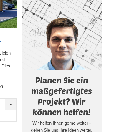
n
²
ielen
und
. Dieses
cht mit
Planen Sie ein
ktionalen
um einen
on
maßgefertigtes
einem
 oft so
Projekt? Wir
Freien
können helfen!
omfort
eses
Wir helfen Ihnen gerne weiter -
geben Sie uns Ihre Ideen weiter.