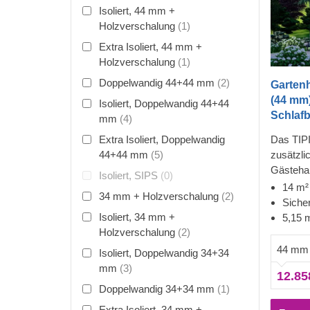
Isoliert, 44 mm +
Holzverschalung
(1)
Extra Isoliert, 44 mm +
Holzverschalung
(1)
Doppelwandig 44+44 mm
(2)
Gartenh
(44 mm)
Isoliert, Doppelwandig 44+44
Schlaf
mm
(4)
Extra Isoliert, Doppelwandig
Das TIPI
44+44 mm
(5)
zusätzli
Gästeha
Isoliert, SIPS
(0)
Mietobje
14 m²
34 mm + Holzverschalung
(2)
Ihre neu
Sicher
ein, ver
Isoliert, 34 mm +
5,15 
genießen
Holzverschalung
(2)
gemütlic
44 mm
Isoliert, Doppelwandig 34+34
einen Url
mm
(3)
12.85
Doppelwandig 34+34 mm
(1)
Extra Isoliert, 34 mm +