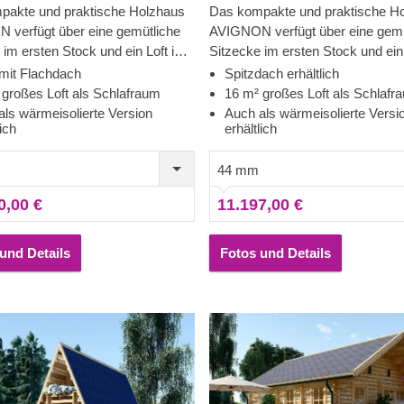
pakte und praktische Holzhaus
Das kompakte und praktische H
 verfügt über eine gemütliche
AVIGNON verfügt über eine gemü
 im ersten Stock und ein Loft im
Sitzecke im ersten Stock und ein
n, das sich perfekt für die
Dachboden, das sich perfekt für 
mit Flachdach
Spitzdach erhältlich
tung einer bequemen Ruhezone im
Einrichtung einer bequemen Ruh
 großes Loft als Schlafraum
16 m² großes Loft als Schlafr
Stock eignet. Wenn Sie auf der
zweiten Stock eignet. Wenn Sie a
als wärmeisolierte Version
Auch als wärmeisolierte Versi
lich
erhältlich
ch einem hochfunktionellen und
Suche nach einem hochfunktione
stigen Holzhaus sind, könnte
preisgünstigen Holzhaus sind, k
44 mm
dell das richtige für Sie sein.
dieses Modell das richtige für Sie
nders hohen Komfort ist auch
Für besonders hohen Komfort ist
0,00 €
11.197,00 €
lierte Version dieses Modells
eine isolierte Version dieses Mod
lieferbar.
und Details
Fotos und Details