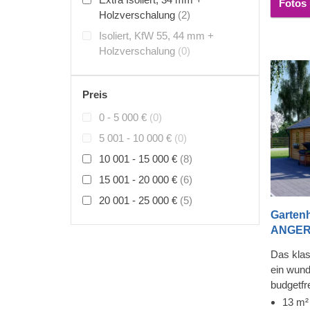
Fotos 
Holzverschalung
(2)
Isoliert, KfW 55, 44 mm +
Holzverschalung
(0)
Preis
0 - 5 000 €
(0)
5 001 - 10 000 €
(0)
10 001 - 15 000 €
(8)
15 001 - 20 000 €
(6)
20 001 - 25 000 €
(5)
Garten
ANGERS
Das kla
ein wun
budgetfr
Ihrer Fa
13 m²