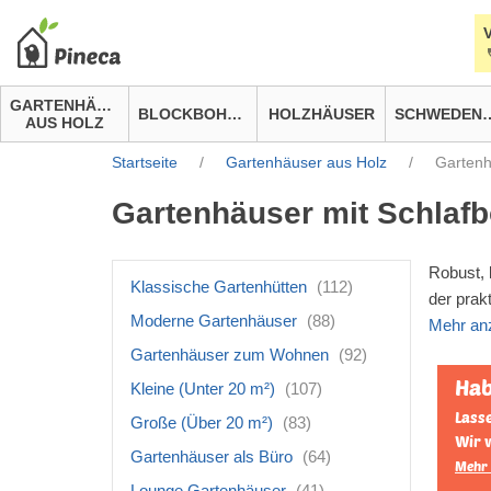
GARTENHÄUSER
BLOCKBOHLENHÄUSER
HOLZHÄUSER
SCHWEDEN
AUS HOLZ
Startseite
/
Gartenhäuser aus Holz
/
Gartenh
Gartenhäuser mit Schlaf
Robust, 
Klassische Gartenhütten
(112)
der prak
Moderne Gartenhäuser
(88)
Mehr an
Gartenhäuser zum Wohnen
(92)
Hab
Kleine (Unter 20 m²)
(107)
Lasse
Große (Über 20 m²)
(83)
Wir 
Gartenhäuser als Büro
(64)
Mehr 
Lounge Gartenhäuser
(41)