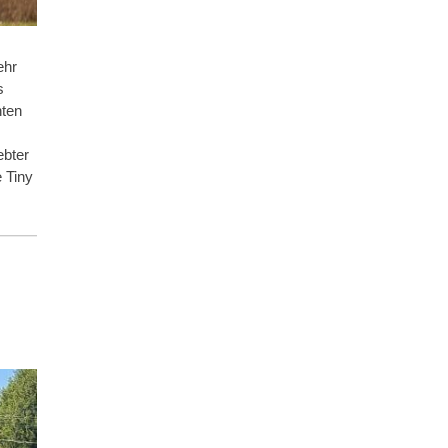
ehr
s
hten
ebter
 Tiny