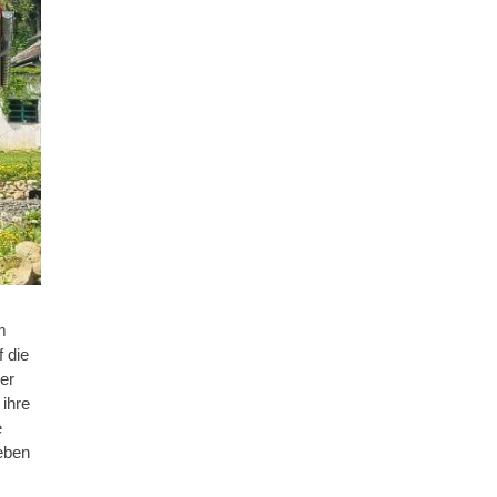
m
 die
er
 ihre
e
eben