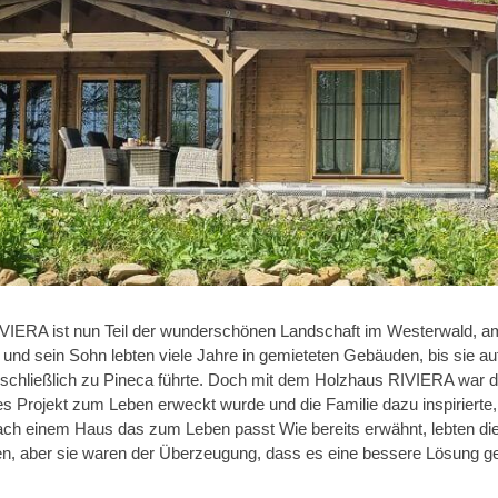
RIVIERA ist nun Teil der wunderschönen Landschaft im Westerwald, a
 und sein Sohn lebten viele Jahre in gemieteten Gebäuden, bis sie auf
 schließlich zu Pineca führte. Doch mit dem Holzhaus RIVIERA war d
s Projekt zum Leben erweckt wurde und die Familie dazu inspirierte,
h einem Haus das zum Leben passt Wie bereits erwähnt, lebten di
en, aber sie waren der Überzeugung, dass es eine bessere Lösung g