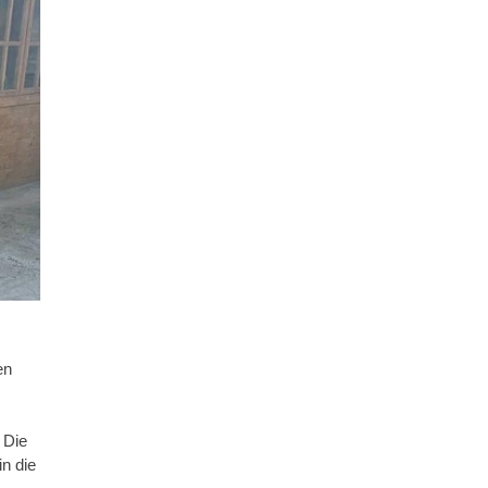
en
 Die
in die