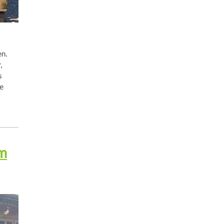
en.
,
s
ie
em