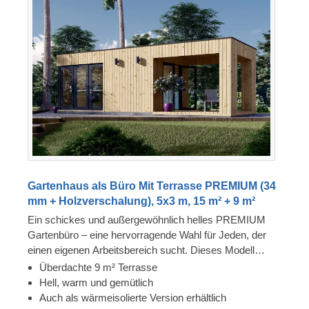
Gartenhaus als Büro Mit Terrasse PREMIUM (34
mm + Holzverschalung), 5x3 m, 15 m² + 9 m²
Ein schickes und außergewöhnlich helles PREMIUM
Gartenbüro – eine hervorragende Wahl für Jeden, der
einen eigenen Arbeitsbereich sucht. Dieses Modell
verfügt zudem über eine geräumige überdachte
Überdachte 9 m² Terrasse
Terrasse, auf der Sie bequem im Freien sitzen können.
Hell, warm und gemütlich
Für besonders hohen Komfort ist auch eine isolierte
Auch als wärmeisolierte Version erhältlich