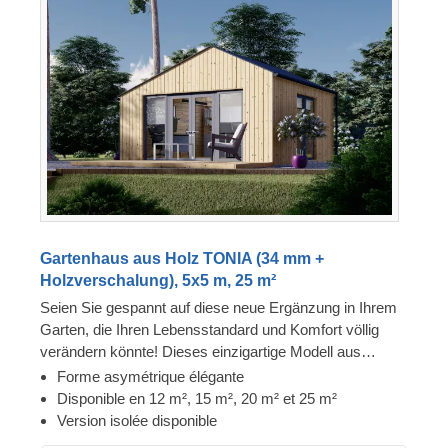
Gartenhaus aus Holz TONIA (34 mm +
Holzverschalung), 5x5 m, 25 m²
Seien Sie gespannt auf diese neue Ergänzung in Ihrem
Garten, die Ihren Lebensstandard und Komfort völlig
verändern könnte! Dieses einzigartige Modell aus
unserer modernen Gartenhauskollektion zeichnet sich
Forme asymétrique élégante
durch ein asymmetrisches Dach, eine trendige
Disponible en 12 m², 15 m², 20 m² et 25 m²
Verkleidung und einen unverwechselbaren modernen
Version isolée disponible
Touch aus. Das Holzhaus TONIA, das in 4