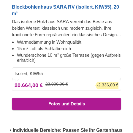
Blockbohlenhaus SARA RV (Isoliert, KfW55), 20
m²
Das isolierte Holzhaus SARA vereint das Beste aus
beiden Welten: klassisch und modern zugleich. Ihre
traditionelle Form repräsentiert ein klassisches Design,
während die großen Fenster, die das Haus umgeben
Wärmedämmung in Wohnqualität
und die schöne Fassadenverkleidung dem gesamten
15 m² Loft als Schlafbereich
Gebäude ein modernes Flair verleihen. Das von außen
Wunderschöne 10 m² große Terrasse (gegen Aufpreis
erhältlich)
kompakt wirkende Holzhaus SARA ist ein wahres
Schmuckstück, wenn Sie auf der Suche nach einer
Isoliert, KfW55
Single-Wohnung oder einer Bleibe für ein Paar sind. Es
verfügt über alle Annehmlichkeiten und behält dennoch
23.000,00 €
20.664,00 €
-2.336,00 €
eine minimalistische und einfache Struktur: ein Loft zum
bequemen Ausruhen, ein Wohnzimmer, eine kompakte
Küche und ein Badezimmer.
Fotos und Details
𑇐 Individuelle Bereiche: Passen Sie Ihr Gartenhaus