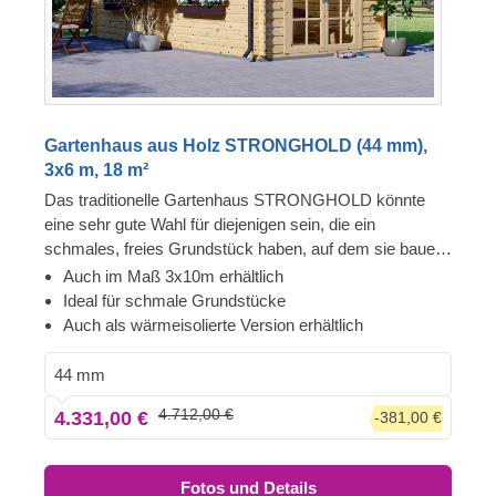
Gartenhaus aus Holz STRONGHOLD (44 mm),
3x6 m, 18 m²
Das traditionelle Gartenhaus STRONGHOLD könnte
eine sehr gute Wahl für diejenigen sein, die ein
schmales, freies Grundstück haben, auf dem sie bauen
können. Wenn Sie in Ihrem Garten eine gemütliche
Auch im Maß 3x10m erhältlich
Aufenthaltsmöglichkeit, zusätzlichen Stauraum oder
Ideal für schmale Grundstücke
einen ruhigen Ort für Ihr Hobby oder eine andere
Auch als wärmeisolierte Version erhältlich
Aktivität benötigen, könnte diese charmante Holzhütte
ein tolles Modell sein, das Sie in Betracht ziehen sollten!
44 mm
Für besonders hohen Komfort ist auch eine isolierte
4.712,00 €
4.331,00 €
-381,00 €
Version dieses Modells lieferbar.
Fotos und Details