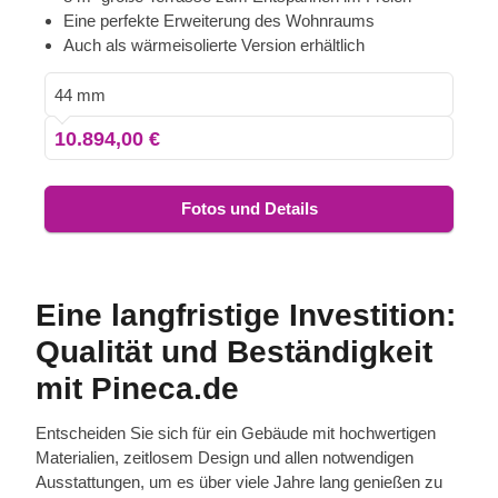
Wohnraumerweiterung in der Nähe Ihres
Eine perfekte Erweiterung des Wohnraums
Hauptwohnsitzes werden oder, wenn es zuverlässig
Auch als wärmeisolierte Version erhältlich
wärmegedämmt ist, als ganzjähriges Ferienhaus für die
Familie dienen. Für besonders hohen Komfort ist auch
44 mm
eine isolierte Version dieses Modells lieferbar.
10.894,00 €
Fotos und Details
Eine langfristige Investition:
Qualität und Beständigkeit
mit Pineca.de
Entscheiden Sie sich für ein Gebäude mit hochwertigen
Materialien, zeitlosem Design und allen notwendigen
Ausstattungen, um es über viele Jahre lang genießen zu