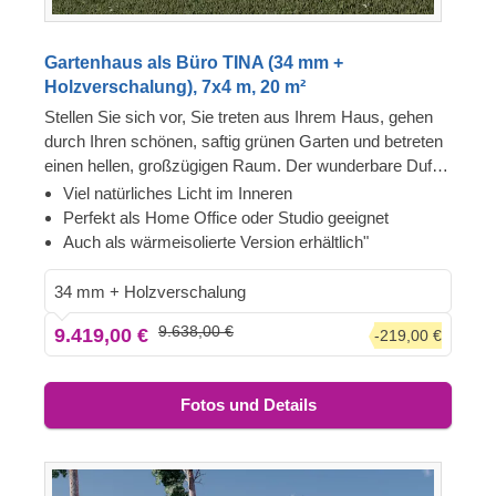
Gartenhaus als Büro TINA (34 mm +
Holzverschalung), 7x4 m, 20 m²
Stellen Sie sich vor, Sie treten aus Ihrem Haus, gehen
durch Ihren schönen, saftig grünen Garten und betreten
einen hellen, großzügigen Raum. Der wunderbare Duft
von natürlichem Nadelholz nimmt Sie völlig ein, hebt
Viel natürliches Licht im Inneren
sofort Ihre Stimmung und versetzt Sie in einen
Perfekt als Home Office oder Studio geeignet
großartigen Gemütszustand. Dieses wunderbare Gefühl
Auch als wärmeisolierte Version erhältlich"
hat uns dazu inspiriert, eines unserer größeren
Gartenbüro-Modelle zu entwerfen, das Ihnen mehr als
34 mm + Holzverschalung
genug Platz für all Ihre Arbeitsmaterialien, sowie eine
9.638,00 €
9.419,00 €
-219,00 €
schöne Terrasse für Ihre Pausen bietet.
Fotos und Details