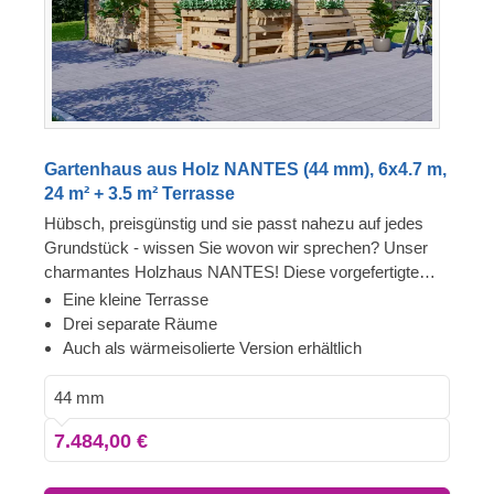
Gartenhaus aus Holz NANTES (44 mm), 6x4.7 m,
24 m² + 3.5 m² Terrasse
Hübsch, preisgünstig und sie passt nahezu auf jedes
Grundstück - wissen Sie wovon wir sprechen? Unser
charmantes Holzhaus NANTES! Diese vorgefertigte
Blockhütte aus Holz ist eine hervorragende Lösung für
Eine kleine Terrasse
alle, die ein kompaktes Gartenhaus suchen, das
Drei separate Räume
außergewöhnliche Funktionalität und Komfort zugleich
Auch als wärmeisolierte Version erhältlich
bietet. Möchten Sie es sich auf Ihrer Terrasse gemütlich
machen, mit einer Tasse Kaffee oder Tee? Dann ist
44 mm
dieses Modell genau das Richtige für Sie! Für besonders
7.484,00 €
hohen Komfort ist auch eine isolierte Version dieses
Modells lieferbar.