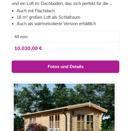
und ein Loft im Dachboden, das sich perfekt für die
Einrichtung einer bequemen Ruhezone im zweiten
Auch mit Flachdach
Stock eignet. Wenn Sie auf der Suche nach einem
16 m² großes Loft als Schlafraum
hochfunktionellen und preisgünstigen Holzhaus sind,
Auch als wärmeisolierte Version erhältlich
könnte dieses Modell das richtige für Sie sein. Für
besonders hohen Komfort ist auch eine isolierte Version
44 mm
dieses Modells lieferbar.
10.030,00 €
Fotos und Details