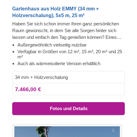
Gartenhaus aus Holz EMMY (34 mm +
Holzverschalung), 5x5 m, 25 m²
Haben Sie sich schon immer Ihren ganz persönlichen
Raum gewünscht, in dem Sie alle Sorgen hinter sich
lassen und einfach den Tag genießen können? Eines
unserer neuesten Holzhausmodelle, EMMY, in vier
Außergewöhnlich vielseitig nutzbar
verschiedenen Größen erhältlich (12 m², 15 m², 20 m²,
Verfügbar in Größen von 12 m², 15 m², 20 m² und 25
m²
25 m²), wird jeden Moment, den Sie dort verbringen, zu
Auch als wärmeisolierte Version erhältlich
einem außergewöhnlich schönem Erlebnis machen.
Ganz gleich, ob Sie es als Erweiterung Ihres
34 mm + Holzverschalung
Wohnzimmers, als eigenen Fitnessraum oder als
Home-Office Arbeitsbereich nutzen möchten, diese
7.466,00 €
wunderschöne Holzkonstruktion wird Ihnen die besten
Dienste erweisen. Für besonders hohen Komfort ist
auch eine isolierte Version dieses Modells lieferbar.
Fotos und Details