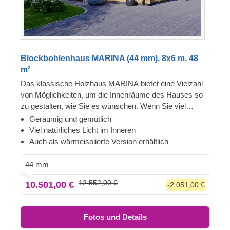
Blockbohlenhaus MARINA (44 mm), 8x6 m, 48
m²
Das klassische Holzhaus MARINA bietet eine Vielzahl
von Möglichkeiten, um die Innenräume des Hauses so
zu gestalten, wie Sie es wünschen. Wenn Sie viel
natürliches Sonnenlicht in Ihrem Wohnbereich genießen
Geräumig und gemütlich
wollen, dürfte dieses Haus sofort Ihre Aufmerksamkeit
Viel natürliches Licht im Inneren
erregen. Aufgrund seiner offenen Gestaltung ist
Auch als wärmeisolierte Version erhältlich
MARINA ein multifunktionales Modell, mit dem Sie Ihre
Gestaltungsideen frei umsetzen und den Ort Ihrer
44 mm
Träume schaffen können. Für besonders hohen Komfort
12.552,00 €
10.501,00 €
-2.051,00 €
ist auch eine isolierte Version dieses Modells lieferbar.
Fotos und Details