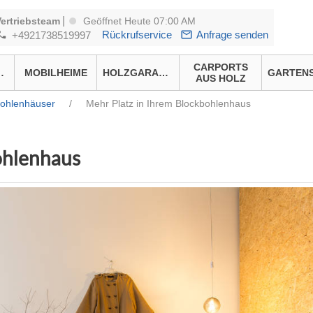
|
Vertriebsteam
Geöffnet Heute 07:00 AM
Rückrufservice
Anfrage senden
+4921738519997
CARPORTS
HÄUSER
MOBILHEIME
HOLZGARAGEN
AUS HOLZ
kbohlenhäuser
/
Mehr Platz in Ihrem Blockbohlenhaus
ohlenhaus