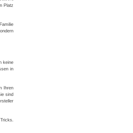
n Platz
Familie
sondern
h keine
ssen in
n Ihren
ie sind
steller
Tricks.