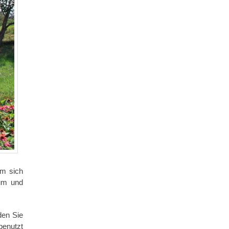
um sich
aum und
den Sie
benutzt