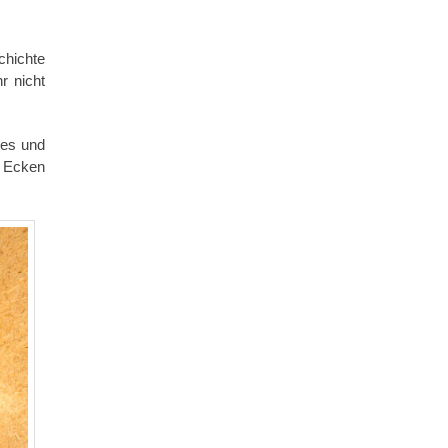
chichte
r nicht
tes und
n Ecken