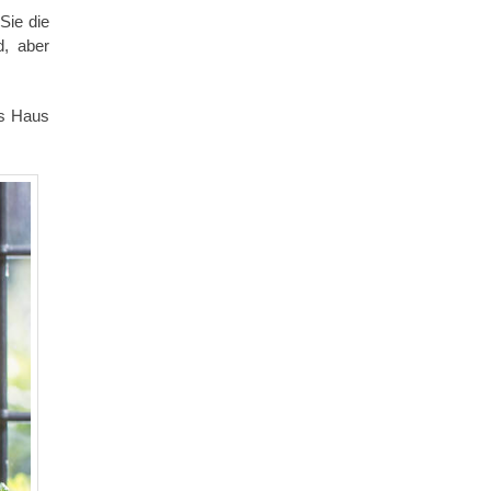
Sie die
d, aber
as Haus