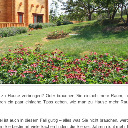
t zu Hause verbringen? Oder brauchen Sie einfach mehr Raum, 
Ihnen ein paar einfache Tipps geben, wie man zu Hause mehr R
 ist auch in diesem Fall gültig – alles was Sie nicht brauchen, wer
den Sie bestimmt viele Sachen finden, die Sie seit Jahren nicht mehr 