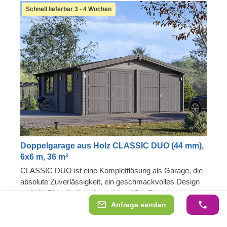
Schnell lieferbar 3 - 4 Wochen
Doppelgarage aus Holz CLASSIC DUO (44 mm),
6x6 m, 36 m²
CLASSIC DUO ist eine Komplettlösung als Garage, die
absolute Zuverlässigkeit, ein geschmackvolles Design
und viel Platz für Ihre Autos bietet! Die Fenster sorgen
dafür, dass die Garage hell und gemütlich ist, und die
Anfrage senden
Hergestellt aus langsam gewachsenem
Nadelbaumholz
robuste Konstruktion schützt Ihre Autos so gut wie nur
Hochbelastbare Garagentore (optional)
möglich. Jetzt werden weniger Fahrten zur