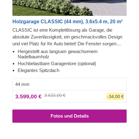
Holzgarage CLASSIC (44 mm), 3.6x5.4 m, 20 m²
CLASSIC ist eine Komplettlösung als Garage, die
absolute Zuverlässigkeit, ein geschmackvolles Design
und viel Platz für Ihr Auto bietet! Die Fenster sorgen
dafür, dass die Garage hell und gemütlich ist, und die
Hergestellt aus langsam gewachsenem
Nadelbaumholz
robuste Konstruktion schützt Ihr Auto so gut wie nur
Hochbelastbare Garagentore (optional)
möglich. Jetzt werden weniger Fahrten zur
Elegantes Spitzdach
Autowaschanlage notwendig sein, und Sie Ihren Gästen
Ihr brandneues Garagengebäude zeigen. CLASSIC ist
44 mm
ein kleines Juwel, mit großem Nutzen!
3.633,00 €
3.599,00 €
-34,00 €
Fotos und Details