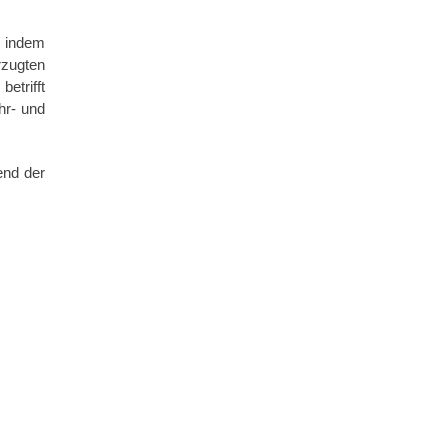
, indem
rzugten
etrifft
hr- und
end der