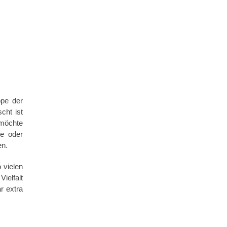
ppe der
cht ist
 möchte
te oder
en.
 vielen
ielfalt
r extra