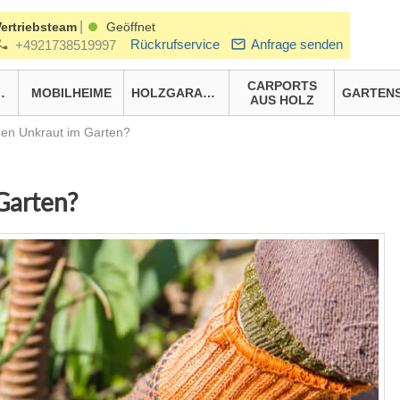
|
Vertriebsteam
Geöffnet
Rückrufservice
Anfrage senden
+4921738519997
CARPORTS
HÄUSER
MOBILHEIME
HOLZGARAGEN
AUS HOLZ
en Unkraut im Garten?
Garten?