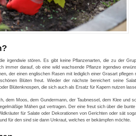
h?
ie irgendwie stören. Es gibt keine Pflanzenarten, die zu der Gru
sich immer darauf, ob eine wild wachsende Pflanze irgendwo erwüns
n, der einen englischen Rasen mit lediglich einer Grasart pflegen
schönen Blüten freut. Wieder der nächste bereichert seine Sala
oder Blütenknospen, die sich auch als Ersatz für Kapern nutzen lass
ich, dem Moos, dem Gundermann, der Taubnessel, dem Klee und so
regelmäßige Mähen gut vertragen. Der eine freut sich über die bunte V
ildkräuter für Salate oder Dekorationen von Gerichten oder sät soga
und für den sind sie dann Unkraut, welches er bekämpfen möchte.