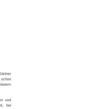
Gärtner
s schon
räutern
pen und
t, bei