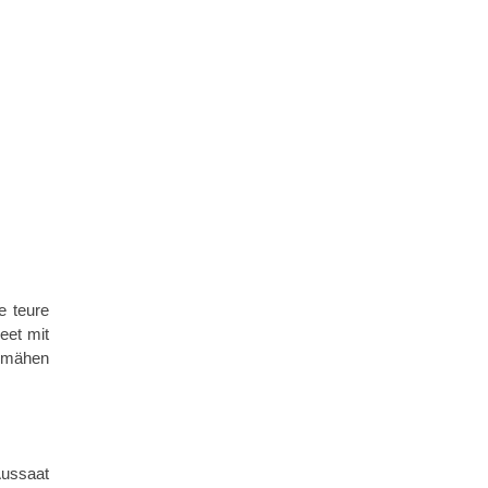
e teure
eet mit
t mähen
Aussaat