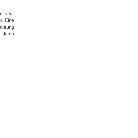
its für
n. Eine
nährung
 durch