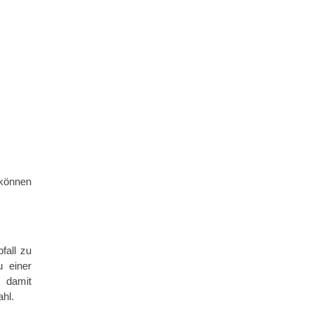
 können
fall zu
u einer
 damit
ahl.