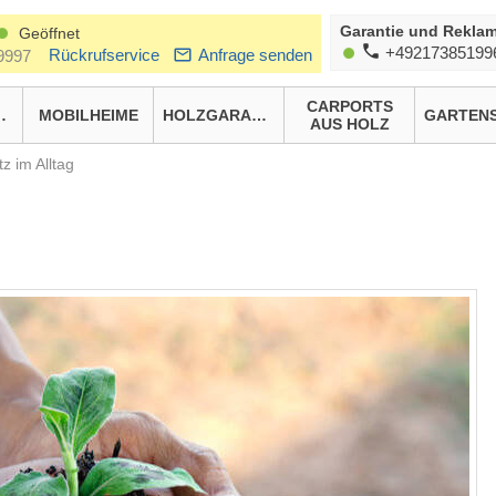
Garantie und Reklam
Geöffnet
+49217385199
Rückrufservice
Anfrage senden
9997
CARPORTS
HÄUSER
MOBILHEIME
HOLZGARAGEN
AUS HOLZ
z im Alltag