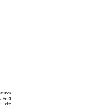
sterben
s Erdöl
ckliche