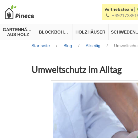
|
Vertriebsteam
+492173851
GARTENHÄUSER
BLOCKBOHLENHÄUSER
HOLZHÄUSER
SCHWEDEN
AUS HOLZ
Startseite
/
Blog
/
Allseitig
/
Umweltschut
Umweltschutz im Alltag