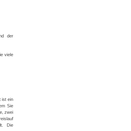
nd der
e viele
ist ein
dem Sie
e, zwei
eislauf
t. Die