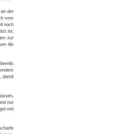
 an der
uch vom
ll noch
zt ist.
gen zur
 um die
bereits
sonders
, damit
lassen,
und nur
st viel
scharfe