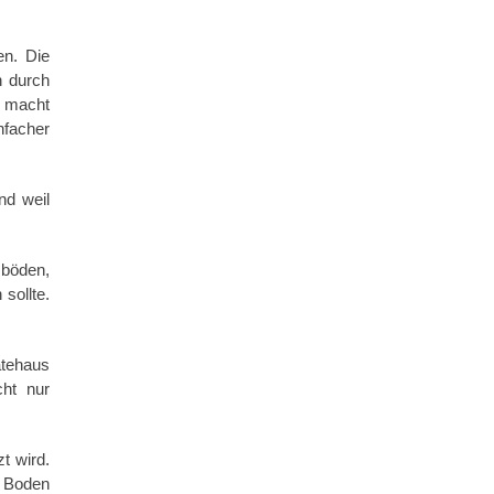
en. Die
n durch
s macht
nfacher
nd weil
mböden,
sollte.
ätehaus
ht nur
t wird.
n Boden