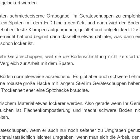
fgelockert werden.
esten schmiedeeiserne Grabegabel im Geräteschuppen zu empfehl
 ein Spaten mit dem Fuß hinein gedrückt und dann wird der Bode
gehoben, feste Klumpen aufgebrochen, gelüftet und aufgelockert. Da
rreicht hat und beginnt dann dasselbe etwas dahinter, was dann ei
schon locker ist.
hr Geräteschuppen, weil sie die Bodenschichtung nicht zerstört u
ergleich zur Arbeit mit dem Spaten.
ere Böden normalerweise ausreichend. Es gibt aber auch schwere Leh
ine robuste große Hacke mit langem Stiel im Geräteschuppen haben 
Trockenheit eher eine Spitzhacke bräuchte.
ischem Material etwas lockerer werden. Also gerade wenn Ihr Ger
Mulchen ist Flächenkompostierung und macht schwere Böden nic
iten.
eräteschuppen, wenn er auch nur noch seltener zu Umgraben genutz
mal tatsächlich leichter umgraben, wenn man sich die Arbeit, de