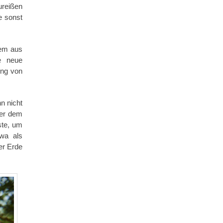
ureißen
e sonst
lem aus
e neue
ung von
nn nicht
der dem
ste, um
wa als
er Erde