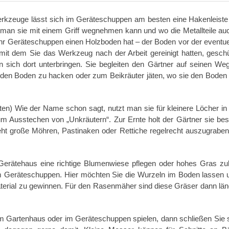
nwerkzeuge lässt sich im Geräteschuppen am besten eine Hakenleiste
man sie mit einem Griff wegnehmen kann und wo die Metallteile a
Ihr Geräteschuppen einen Holzboden hat – der Boden vor der eventue
 dem Sie das Werkzeug nach der Arbeit gereinigt hatten, geschüt
 sich dort unterbringen. Sie begleiten den Gärtner auf seinen We
n den Boden zu hacken oder zum Beikräuter jäten, wo sie den Boden
en) Wie der Name schon sagt, nutzt man sie für kleinere Löcher in 
 Ausstechen von „Unkräutern“. Zur Ernte holt der Gärtner sie be
 große Möhren, Pastinaken oder Rettiche regelrecht auszugraben
Gerätehaus eine richtige Blumenwiese pflegen oder hohes Gras zu
m Geräteschuppen. Hier möchten Sie die Wurzeln im Boden lassen 
erial zu gewinnen. Für den Rasenmäher sind diese Gräser dann läng
 im Gartenhaus oder im Geräteschuppen spielen, dann schließen Sie 