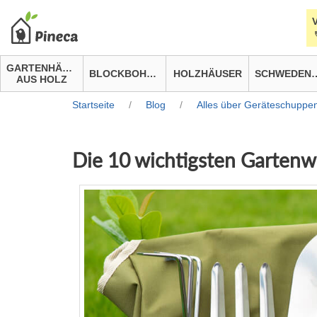
GARTENHÄUSER
BLOCKBOHLENHÄUSER
HOLZHÄUSER
SCHWEDEN
AUS HOLZ
Startseite
/
Blog
/
Alles über Geräteschuppe
Die 10 wichtigsten Garten