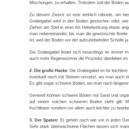
Mischungen, zu erhalten. Trotzdem soll der Boden au
Zu diesem Zweck ist eine wirklich robuste, am b
Grabegabel wird in den Boden gestochen oder, wie
Ziehen am Stiel in einer Art Hebelwirkung etwas an
man nebeneinander, bis man die gewünschte Breite e
ist, weil der Boden vor der aufzuhebelnden Scholle ja 
Die Grabegabel findet sich neuerdings im immer me
auch mehr Regenwürmer die Prozedur überleben im V
2. Die große Hacke
: Die Grabegabel ist für leicht
eventuell noch mit Steinen versetzt, wo man auch e
Es gibt sogar schwere Böden, wo man nach längerer 
Generell können schwere Böden mit Sand und organ
auf einem solchen schweren Boden steht gilt: 
fruchtbarer sondern vor allem auch leichter zu bearbe
3. Der Spaten
: Er gehört nach wie vor in jeden G
Sehr stark überwachsene Flächen lassen sich manch