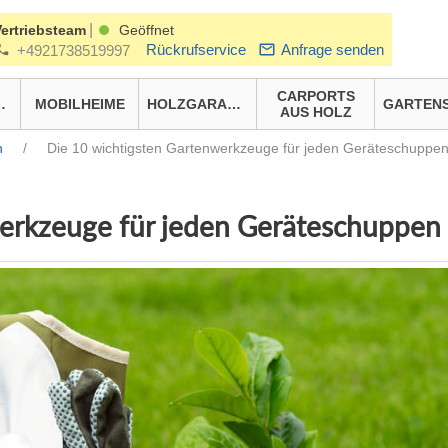
|
Vertriebsteam
Geöffnet
Rückrufservice
Anfrage senden
+4921738519997
CARPORTS
HÄUSER
MOBILHEIME
HOLZGARAGEN
AUS HOLZ
n
/
Die 10 wichtigsten Gartenwerkzeuge für jeden Geräteschuppe
werkzeuge für jeden Geräteschuppen