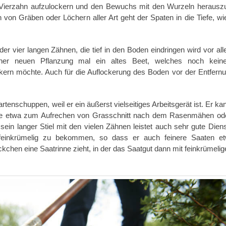
r Vierzahn aufzulockern und den Bewuchs mit den Wurzeln herausz
von Gräben oder Löchern aller Art geht der Spaten in die Tiefe, wi
er vier langen Zähnen, die tief in den Boden eindringen wird vor al
er neuen Pflanzung mal ein altes Beet, welches noch kein
ockern möchte. Auch für die Auflockerung des Boden vor der Entfern
rtenschuppen, weil er ein äußerst vielseitiges Arbeitsgerät ist. Er ka
wie etwa zum Aufrechen von Grasschnitt nach dem Rasenmähen o
ein langer Stiel mit den vielen Zähnen leistet auch sehr gute Dien
 feinkrümelig zu bekommen, so dass er auch feinere Saaten et
kchen eine Saatrinne zieht, in der das Saatgut dann mit feinkrümelig