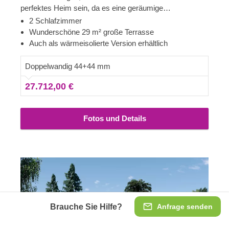
perfektes Heim sein, da es eine geräumige
Innenaufteilung und eine herrliche Terrasse rund um das
2 Schlafzimmer
Haus bietet. Dieses Modell wird von denjenigen sehr
Wunderschöne 29 m² große Terrasse
geschätzt, die zeitlose Holzästhetik und Komfort
Auch als wärmeisolierte Version erhältlich
schätzen - TOSCANA könnte eine größere Familie
gemütlich und komfortabel beherbergen und es Ihnen
Doppelwandig 44+44 mm
ermöglichen, Gäste zu empfangen, wann immer Ihnen
27.712,00 €
danach ist. Für besonders hohen Komfort ist auch eine
isolierte Version dieses Modells lieferbar.
Fotos und Details
Brauche Sie Hilfe?
Anfrage senden