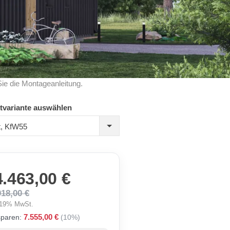
Sie die Montageanleitung.
tvariante auswählen
rt, KfW55
4.463,00 €
018,00 €
. 19% MwSt.
7.555,00 €
sparen:
(10%)