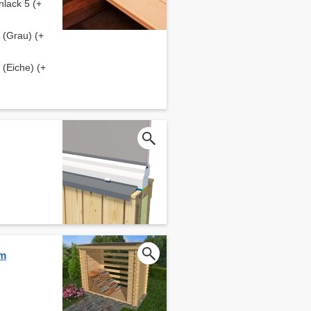
lack 5 (+
(Grau) (+
(Eiche) (+
cm