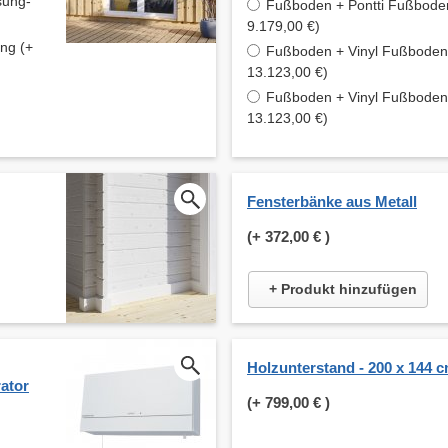
sung-
Fußboden + Pontti Fußboden
9.179,00 €)
ung (+
Fußboden + Vinyl Fußboden 
13.123,00 €)
Fußboden + Vinyl Fußboden 
13.123,00 €)
Fensterbänke aus Metall
(+
372,00 €
)
+ Produkt hinzufügen
Holzunterstand - 200 x 144 
ator
(+
799,00 €
)