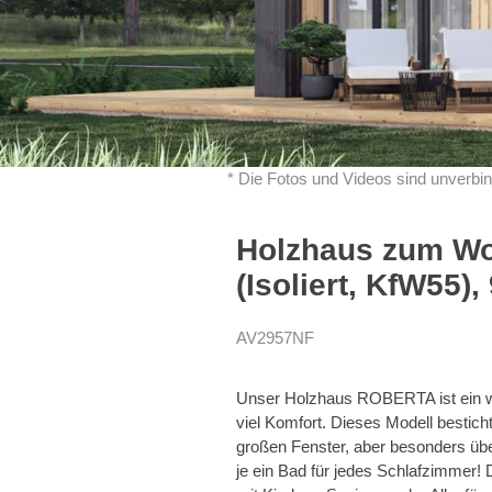
* Die Fotos und Videos sind unverbin
Holzhaus zum W
(Isoliert, KfW55),
AV2957NF
Unser Holzhaus ROBERTA ist ein wa
viel Komfort. Dieses Modell besticht
großen Fenster, aber besonders üb
je ein Bad für jedes Schlafzimmer! 