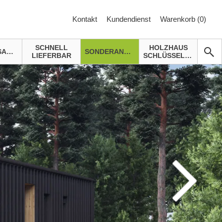
Kontakt
Kundendienst
Warenkorb (
0
)
SCHNELL
HOLZHAUS
GARTENSAUNA
SONDERANGEBOTE
LIEFERBAR
SCHLÜSSELFERTIG