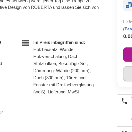
 die es schwierig wäre, jeden Tag eine Treppe zu
ative Design von ROBERTA und lassen Sie sich von
Lief
(Fes
0,0
9
Im Preis inbegriffen sind:
Holzbausatz: Wände,
Holzverschalung, Dach,
nd
Stützbalken, Beschläge-Set,
Dämmung: Wände (200 mm),
Dach (300 mm), Türen und
Fenster mit Dreifachverglasung
(weiß), Lieferung, MwSt
or