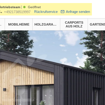
|
Vertriebsteam
Geöffnet
Rückrufservice
Anfrage senden
+4921738519997
CARPORTS
HÄUSER
MOBILHEIME
HOLZGARAGEN
AUS HOLZ