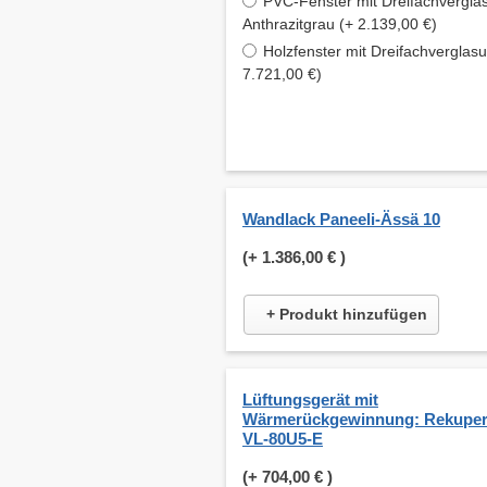
PVC-Fenster mit Dreifachvergla
Anthrazitgrau (+ 2.139,00 €)
Holzfenster mit Dreifachverglas
7.721,00 €)
Wandlack Paneeli-Ässä 10
(+
1.386,00 €
)
+ Produkt hinzufügen
Lüftungsgerät mit
Wärmerückgewinnung: Rekuper
VL-80U5-E
(+
704,00 €
)