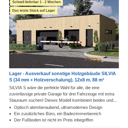
Schnell lieferbar 1 - 2 Wochen
Das letzte Stück auf Lager
Lager - Ausverkauf sonstige Holzgebäude SILVIA
S (34 mm + Holzverschalung), 12x8 m, 88 m²
SILVIA S wäre die perfekte Wahl für alle, die eine
zuverlässige private Garage für drei Fahrzeuge mit extra
Stauraum suchen! Dieses Modell kombiniert beides und
bietet zwei Räume mit separaten Eingängen: Ein 55 m²
Optisch atemberaubend, ultramodernes Design
großer Parkplatz und ein 26 m² großes Studio direkt
Ein zusätzliches Büro, ein Badezimmerbereich
daneben. Darüber hinaus gibt es zwei weitere Räume für
Der Fußboden ist nicht im Preis inbegriffen
Lagerzwecke. Das Design ist elegant und zurückhaltend