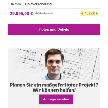
und bringt Ihren Garten zur Geltung. Machen Sie Ihren
34 mm + Holzverschalung
Alltag mit SILVIA S ein bisschen angenehmer!
Bitte
29.995,00 €
32.454,00 €
-2.459,00 €
beachten Sie, dass bei diesem Modell der Fußboden
nicht im Preis inbegriffen ist.
Fotos und Details
Planen Sie ein maßgefertigtes Projekt?
Wir können helfen!
Anfrage senden