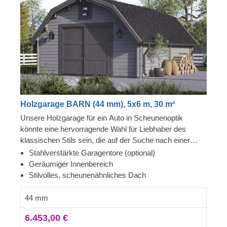
Holzgarage BARN (44 mm), 5x6 m, 30 m²
Unsere Holzgarage für ein Auto in Scheunenoptik
könnte eine hervorragende Wahl für Liebhaber des
klassischen Stils sein, die auf der Suche nach einer
einzigartigen Aufbewahrungsmöglichkeit für ihr
Stahlverstärkte Garagentore (optional)
Fahrzeug sind. Wenn Sie eine elegante und funktionelle
Geräumiger Innenbereich
Garage für Ihr Auto suchen, sollten Sie sich dieses
Stilvolles, scheunenähnliches Dach
Modell unbedingt anschauen, denn es hat viel zu bieten!
44 mm
6.453,00 €