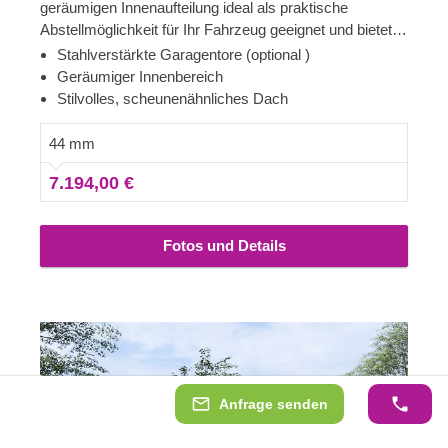
geräumigen Innenaufteilung ideal als praktische
Abstellmöglichkeit für Ihr Fahrzeug geeignet und bietet
genügend Platz für die sichere Aufbewahrung Ihres
Stahlverstärkte Garagentore (optional )
Autos, Ihrer Reifen, Ihres Werkzeugs und zahlreicher
Geräumiger Innenbereich
anderer Gegenstände. Die großen, stahlverstärkten
Stilvolles, scheunenähnliches Dach
Garagentore sorgen für höchste Sicherheit und
Langlebigkeit der Konstruktion und ermöglichen ein
44 mm
einfaches Ein- und Ausfahren in und aus der Garage.
7.194,00 €
Genießen Sie die außergewöhnliche, exklusive
Konstruktion dieses schönen Garagengebäudes und alle
Vorteile, die sie bietet!
Fotos und Details
Anfrage senden