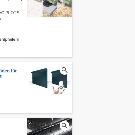
 PVC PLOTS
+
pfeilern
äden für
t