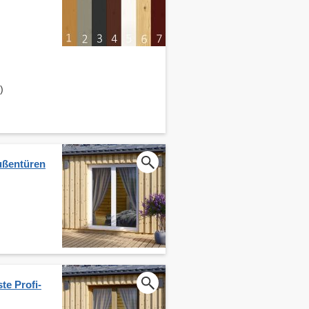
)
ußentüren
te Profi-