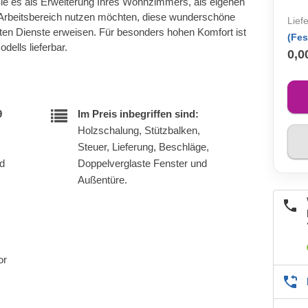
ie es als Erweiterung Ihres Wohnzimmers, als eigenen
Arbeitsbereich nutzen möchten, diese wunderschöne
Lief
sten Dienste erweisen. Für besonders hohen Komfort ist
(Fes
dells lieferbar.
0,0
9
Im Preis inbegriffen sind:
Holzschalung, Stützbalken,
Steuer, Lieferung, Beschläge,
nd
Doppelverglaste Fenster und
Außentüre.
or