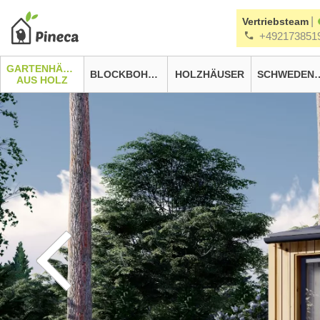
|
Vertriebsteam
+492173851
GARTENHÄUSER
BLOCKBOHLENHÄUSER
HOLZHÄUSER
SCHWEDEN
AUS HOLZ