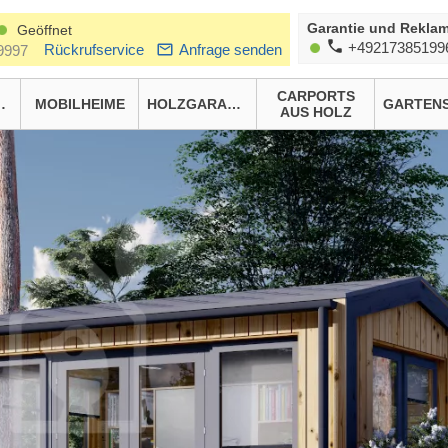
Garantie und Reklam
Geöffnet
+49217385199
Rückrufservice
Anfrage senden
9997
CARPORTS
HÄUSER
MOBILHEIME
HOLZGARAGEN
AUS HOLZ