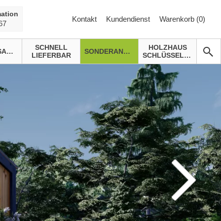
ation
Kontakt
Kundendienst
Warenkorb (
0
)
67
SCHNELL
HOLZHAUS
GARTENSAUNA
SONDERANGEBOTE
LIEFERBAR
SCHLÜSSELFERTIG