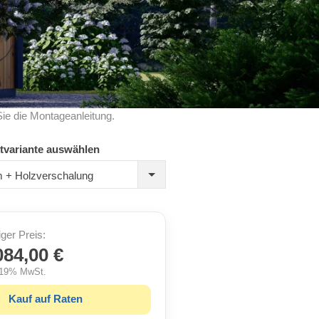
Sie die Montageanleitung.
tvariante auswählen
 + Holzverschalung
iger Preis:
084,00 €
. 19% MwSt.
Kauf auf Raten