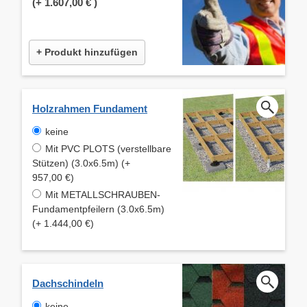
(+
1.607,00 €
)
+ Produkt hinzufügen
Holzrahmen Fundament
keine
Mit PVC PLOTS (verstellbare
Stützen) (3.0x6.5m) (+
957,00 €)
Mit METALLSCHRAUBEN-
Fundamentpfeilern (3.0x6.5m)
(+ 1.444,00 €)
Dachschindeln
keine