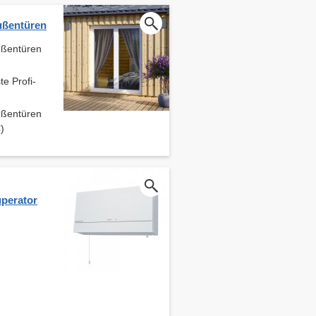
ußentüren
ußentüren
te Profi-
ußentüren
)
perator