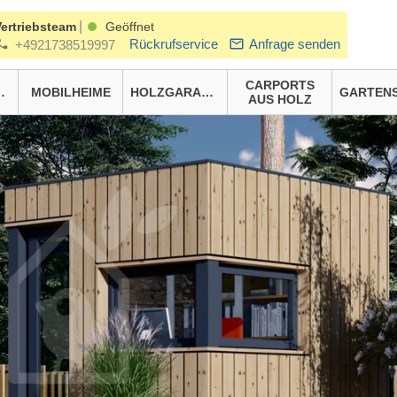
|
Vertriebsteam
Geöffnet
Rückrufservice
Anfrage senden
+4921738519997
CARPORTS
HÄUSER
MOBILHEIME
HOLZGARAGEN
AUS HOLZ