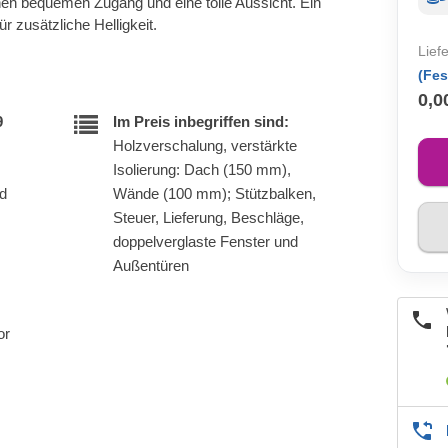
nen bequemen Zugang und eine tolle Aussicht. Ein
r zusätzliche Helligkeit.
Lief
(Fes
0,0
9
Im Preis inbegriffen sind:
Holzverschalung, verstärkte
Isolierung: Dach (150 mm),
nd
Wände (100 mm); Stützbalken,
Steuer, Lieferung, Beschläge,
doppelverglaste Fenster und
Außentüren
or