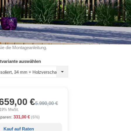
Sie die Montageanleitung.
tvariante auswählen
Isoliert, 34 mm + Holzverschalung
659,00 €
5.990,00 €
. 19% MwSt.
331,00 €
sparen:
(6%)
Kauf auf Raten