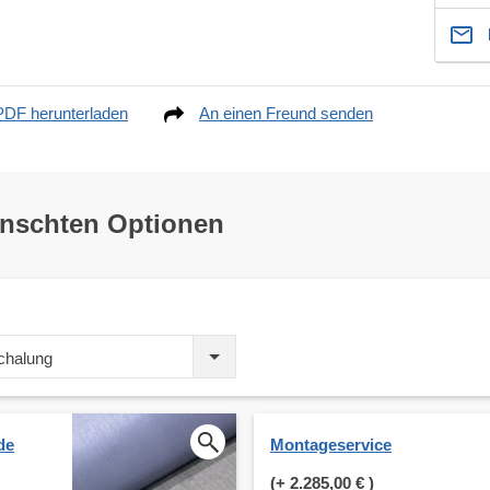
PDF herunterladen
An einen Freund senden
ünschten Optionen
schalung
de
Montageservice
(+
2.285,00 €
)