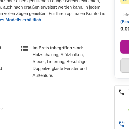
latz oder einen genütlichen Lounge-Bereich einrichten,
se, auch nach draußen erweitert werden kann. In jedem
n vollen Zügen genießen! Für Ihren optimalen Komfort ist
Lief
s Modells erhältlich.
(Fes
0,0
9
Im Preis inbegriffen sind:
Holzschalung, Stützbalken,
Steuer, Lieferung, Beschläge,
nd
Doppelverglaste Fenster und
Außentüre.
or