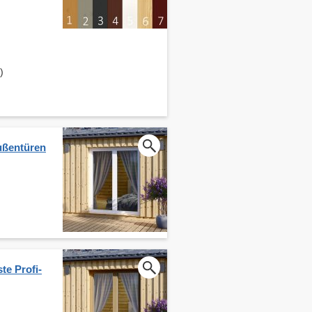
)
ußentüren
te Profi-