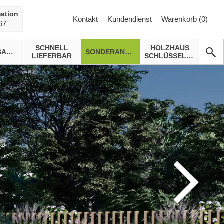
ation
Kontakt
Kundendienst
Warenkorb (
0
)
67
SCHNELL
HOLZHAUS
GARTENSAUNA
SONDERANGEBOTE
LIEFERBAR
SCHLÜSSELFERTIG