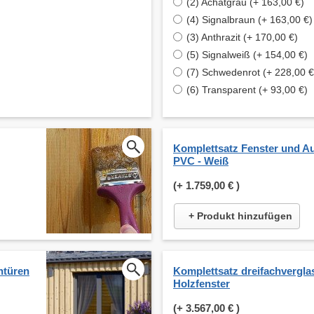
(2) Achatgrau (+ 163,00 €)
(4) Signalbraun (+ 163,00 €)
(3) Anthrazit (+ 170,00 €)
(5) Signalweiß (+ 154,00 €)
(7) Schwedenrot (+ 228,00 €
(6) Transparent (+ 93,00 €)
Komplettsatz Fenster und A
PVC - Weiß
(+
1.759,00 €
)
+ Produkt hinzufügen
ntüren
Komplettsatz dreifachverglas
Holzfenster
(+
3.567,00 €
)