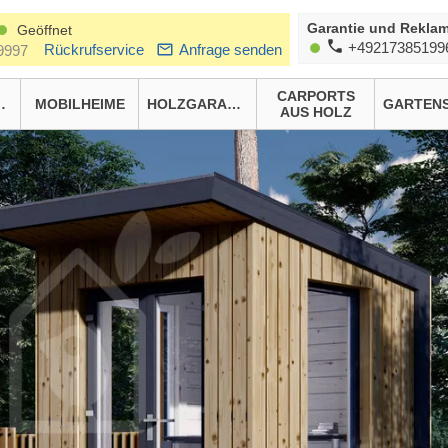
Garantie und Reklam
Geöffnet
+49217385199
Rückrufservice
Anfrage senden
9997
CARPORTS
HÄUSER
MOBILHEIME
HOLZGARAGEN
AUS HOLZ