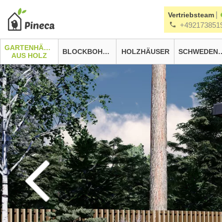
|
Vertriebsteam
+492173851
GARTENHÄUSER
BLOCKBOHLENHÄUSER
HOLZHÄUSER
SCHWEDEN
AUS HOLZ