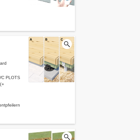
dard
 PVC PLOTS
 (+
pfeilern