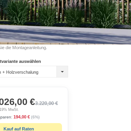
Sie die Montageanleitung.
tvariante auswählen
 + Holzverschalung
026,00 €
3.220,00 €
. 19% MwSt.
194,00 €
sparen:
(6%)
Kauf auf Raten