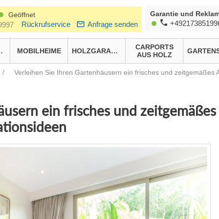
Garantie und Reklam
Geöffnet
+49217385199
Rückrufservice
Anfrage senden
9997
CARPORTS
HÄUSER
MOBILHEIME
HOLZGARAGEN
AUS HOLZ
/
Verleihen Sie Ihren Gartenhäusern ein frisches und zeitgemäßes
äusern ein frisches und zeitgemäßes
ationsideen