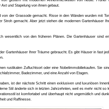
 Axt und Stapelung von ihnen gebaut.
d von der Grassode gemacht. Risse in den Wänden wurden mit To
r Stroh gemacht. Aber jetzt stehen die modernen Gartenhäuser Ih
ch wesentlich von den früheren Plänen. Die Gartenhäuser sind e
 der Gartenhäuser Ihrer Träume gebraucht. Es gibt Häuser in fast jed
en.
en rustikalen Zufluchtsort oder eine Nobelimmobiliekaufen. Sie sin
Schlafzimmer, Badezimmer, und eine Anzahl von Etagen.
en, ist der nächste Schritt einen exklusiven und luxuriösen Innen
ne Stil änderte sich in letzten Jahrzehnten, weil es mehr nicht so k
rationsstil ist komfortabel und überhaupt nicht ungemütlich und dunk
theit und Raffinesse.