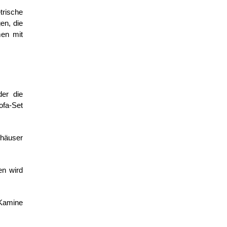
trische
en, die
men mit
er die
ofa-Set
nhäuser
en wird
 Kamine