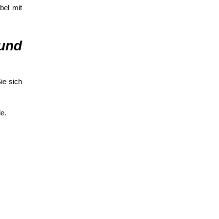
bel mit
 und
ie sich
e.