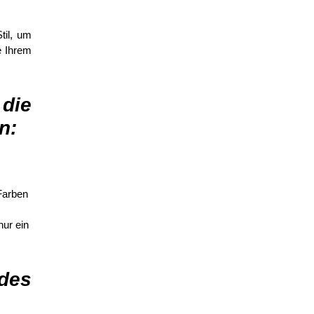
til, um
e Ihrem
 die
n:
Farben
ur ein
 des