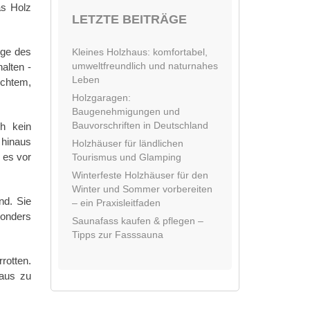
as Holz
LETZTE BEITRÄGE
ege des
Kleines Holzhaus: komfortabel,
umweltfreundlich und naturnahes
alten -
Leben
uchtem,
Holzgaragen:
Baugenehmigungen und
Bauvorschriften in Deutschland
h kein
 hinaus
Holzhäuser für ländlichen
 es vor
Tourismus und Glamping
Winterfeste Holzhäuser für den
Winter und Sommer vorbereiten
nd. Sie
– ein Praxisleitfaden
sonders
Saunafass kaufen & pflegen –
Tipps zur Fasssauna
rotten.
Haus zu