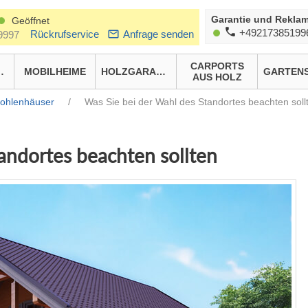
Garantie und Reklam
Geöffnet
+49217385199
Rückrufservice
Anfrage senden
9997
CARPORTS
HÄUSER
MOBILHEIME
HOLZGARAGEN
AUS HOLZ
kbohlenhäuser
/
Was Sie bei der Wahl des Standortes beachten soll
andortes beachten sollten