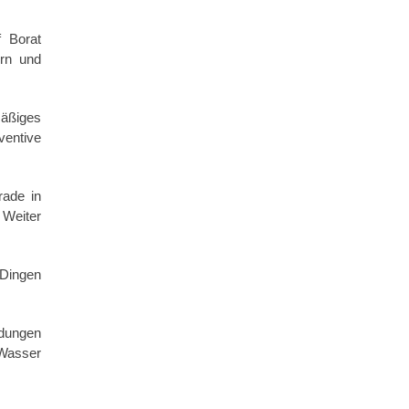
f Borat
ern und
mäßiges
ventive
rade in
 Weiter
 Dingen
ndungen
 Wasser