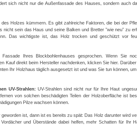
dert sich nicht nur die Außenfassade des Hauses, sondern auch d
es Holzes kümmern. Es gibt zahlreiche Faktoren, die bei der Pfl
es nicht sein das Haus und seine Balken und Bretter "wie neu" zu erh
nn. Das wichtigste ist, das Holz trocken und geschützt vor fe
ie Fassade Ihres Blockbohlenhauses gesprochen. Wenn Sie noc
 Kauf direkt beim Hersteller nachdenken, klicken Sie hier. Darüber
nten Ihr Holzhaus täglich ausgesetzt ist und was Sie tun können, um
hen UV-Strahlen:
UV-Strahlen sind nicht nur für Ihre Haut ungesu
ernen von solchen beschädigten Teilen der Holzoberfläche ist be
schädigungen Pilze wachsen können.
geworden ist, dann ist es bereits zu spät: Das Holz darunter wird ver
 Vordächer und Überstände dabei helfen, mehr Schatten für Ihr 