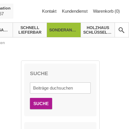
ation
Kontakt
Kundendienst
Warenkorb (
0
)
67
SCHNELL
HOLZHAUS
GARTENSAUNA
SONDERANGEBOTE
LIEFERBAR
SCHLÜSSELFERTIG
ten
SUCHE
SUCHE