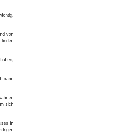
ichtig,
und von
 finden
 haben,
achmann
währten
Um sich
uses in
idrigen