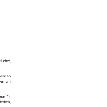
licher,
mehr so
tzen um
nur für
derben,