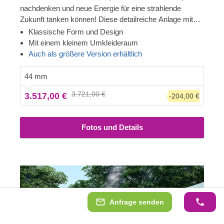
nachdenken und neue Energie für eine strahlende
Zukunft tanken können! Diese detailreiche Anlage mit
schönem Spitzdach ist gemütlich und komfortabel,
Klassische Form und Design
außerdem können Sie sich in der Umkleidekabine mit
Mit einem kleinem Umkleideraum
mehreren Bänken auf den Saunagang vorbereiten. Die
Auch als größere Version erhältlich
Fenster lassen das Tageslicht herein – freuen Sie sich
auf schöne Momente mit bester Stimmung!
44 mm
3.721,00 €
3.517,00 €
-204,00 €
Fotos und Details
Anfrage senden