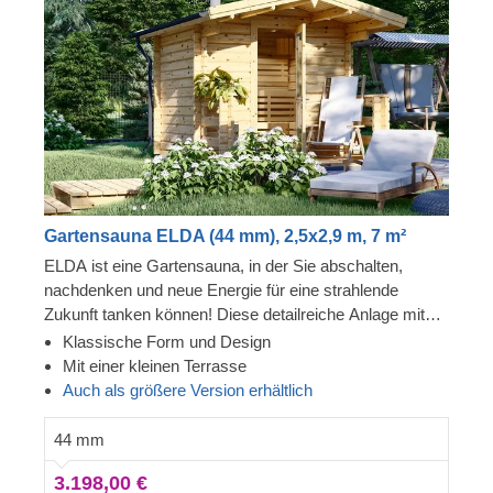
Gartensauna ELDA (44 mm), 2,5x2,9 m, 7 m²
ELDA ist eine Gartensauna, in der Sie abschalten,
nachdenken und neue Energie für eine strahlende
Zukunft tanken können! Diese detailreiche Anlage mit
schönem Spitzdach ist gemütlich und komfortabel und
Klassische Form und Design
verfügt über 3 Reihen von Bänken, zwischen denen Sie
Mit einer kleinen Terrasse
wählen können. Die Terrasse mit Dachüberstand
Auch als größere Version erhältlich
vervollständigt das Design von ELDA, indem sie
zusätzlichen Raum zum Entspannen schafft und einen
44 mm
erfrischenden und angenehmen Übergang von einem
3.198,00 €
Wohnbereich zum anderen.