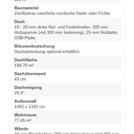
Baumaterial
Zertifizierte natürliche nordische Kiefer oder Fichte
Dach
19 - 20 mm dicke Nut- und Federbretter; 300 mm
Holzsparren (mit 300 mm Isolierung); 25 mm Holzlatte;
OSB-Platte.
Bitumenbedachung
Dachabdeckung optional erhältlich
Dachfläche
188.70 m²
Dachüberstand
43 cm
Dachneigung
25.4°
Außenmaß
1482 x 1332 cm
Wohnraum
77.45 m²
Wände
44 mm Blockbohlen; 200 mm Holzrahmen (mit 200 mm