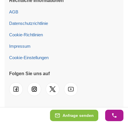
Rechtliche Informationen
AGB
Datenschutzrichtlinie
Cookie-Richtlinien
Impressum
Cookie-Einstellungen
Folgen Sie uns auf
© 2026 Gartenhäuser24.de GmbH. Wir sind auch in
Anfrage senden
folgenden Ländern tätig
UK
-
FR
-
IT
-
ES
-
PT
-
NL
-
SE
-
AT
-
PL
-
IE